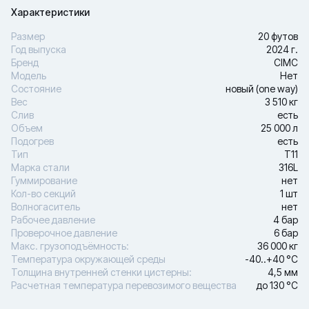
Характеристики
Размер
20 футов
Год выпуска
2024 г.
Бренд
CIMC
Модель
Нет
Состояние
новый (one way)
Вес
3 510 кг
Слив
есть
Объем
25 000 л
Подогрев
есть
Тип
Т11
Марка стали
316L
Гуммирование
нет
Кол-во секций
1 шт
Волногаситель
нет
Рабочее давление
4 бар
Проверочное давление
6 бар
Макс. грузоподъёмность:
36 000 кг
Температура окружающей среды
-40..+40 °С
Толщина внутренней стенки цистерны:
4,5 мм
Расчетная температура перевозимого вещества
до 130 °С