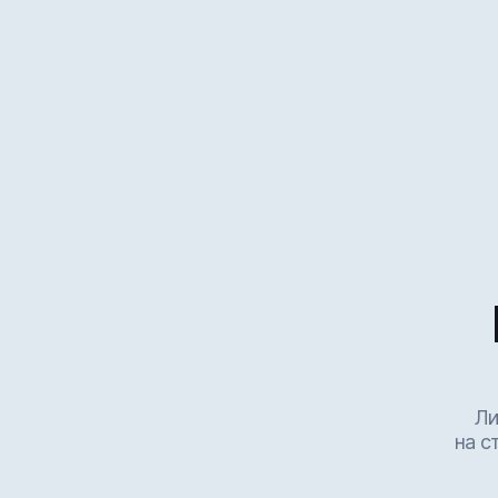
Ли
на с