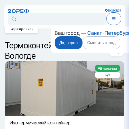
Вологда
Сортировка
Ваш город —
Санкт-Петербур
Да, верно
Сменить город
Термоконтейнеры в
Вологде
В наличии
Б/У
Изотермический контейнер