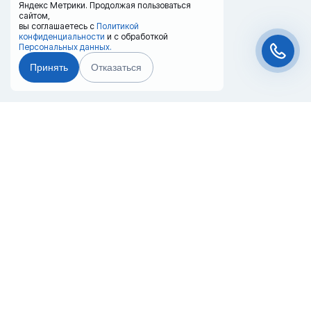
Яндекс Метрики. Продолжая пользоваться
сайтом,
вы соглашаетесь с
Политикой
конфиденциальности
и с обработкой
Персональных данных.
Принять
Отказаться
Чат-мессенджер
Главная
Терминалы
Каталог
Услуги
Лизинг
Контакты
Партнёры
Реквизиты
Оплата
Вопрос-Ответ
Отзывы
8 (800) 550-42-32
vologda@20ref.ru
г. Вологда, Северная ул., 27б