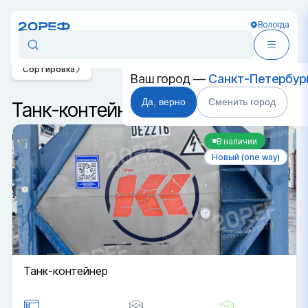
Вологда
Сортировка
Ваш город —
Санкт-Петербур
Да, верно
Сменить город
Танк-контейнеры в Вологде
В наличии
Новый (one way)
Танк-контейнер