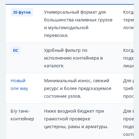
Универсальный формат для
Когда 
20 футов
большинства наливных грузов
термин
и мультимодальной
логист
перевозки.
Удобный фильтр по
Когда 
DC
исполнению контейнера в
подход
каталоге.
лишних
Новый
Минимальный износ, свежий
Для ре
one way
ресурс и более предсказуемое
требов
состояние узлов.
просто
Б/у танк-
Ниже входной бюджет при
Для вр
контейнер
грамотной проверке
проект
цистерны, рамы и арматуры.
подобр
состоя