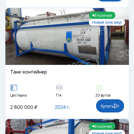
В наличии
Новый (one way)
Танк-контейнер
Цистерна
Т14
20 футов
Купить
2 800 000 ₽
2024 г.
В наличии
Новый (one way)