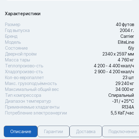
Характеристики
Размер
40 футов
Год выпуска
2004 г.
Бренд
Carrier
Модель
EliteLine
Состояние
б/у
Дверной проём
2340 х 2597 мм
Масса тары
4 760 кг
Теплопроизво-сть
4 200 - 4 400 ккал/ч
Хладопроизво-сть
2 900 - 4 200 ккал/ч
Кол-во европаллет
23 шт
Макс. грузоподъёмность
29 240 кг
Максимальный общий вес
34 000 кг
Тип компрессора
Спиральный
Диапазон температур
-31 / +25°С
Применяемые хладагенты
R134A
Потребление электроэнергии
5,5 КвТ/час
Описание
Гарантии
Доставка
Подключение