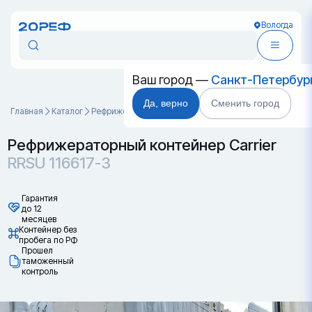
Вологда
Ваш город —
Санкт-Петербур
Да, верно
Сменить город
Главная
Каталог
Рефрижераторные контейнеры
RRSU 116617-3
Рефрижераторный контейнер Carrier
RRSU 116617-3
Гарантия
до 12
месяцев
Контейнер без
пробега по РФ
Прошел
таможенный
контроль