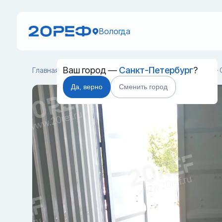
Вологда
Ваш город —
Санкт-Петербург
?
Главная
Каталог
Cухогрузные морские контейнеры
Да, верно
Сменить город