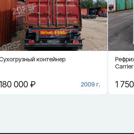
 в Вологде.
ие?
DSU 804433-5 в Вологде?
й контейнер TDSU 804433-5?
Cухогрузный контейнер
Рефри
Carrie
180 000 ₽
1 75
2009 г.