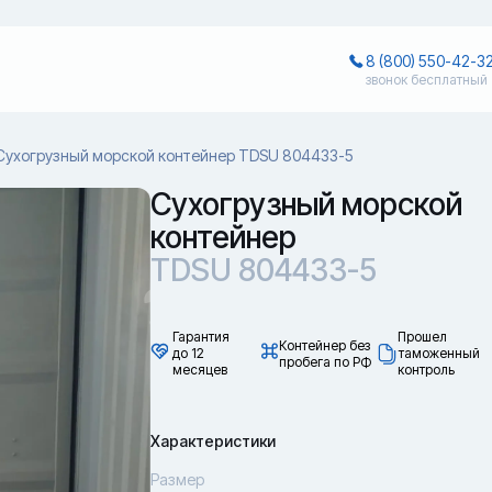
8 (800) 550-42-3
звонок бесплатный
Сухогрузный морской контейнер TDSU 804433-5
Сухогрузный морской
контейнер
TDSU 804433-5
Гарантия
Прошел
Контейнер без
до 12
таможенный
пробега по РФ
месяцев
контроль
Характеристики
Размер