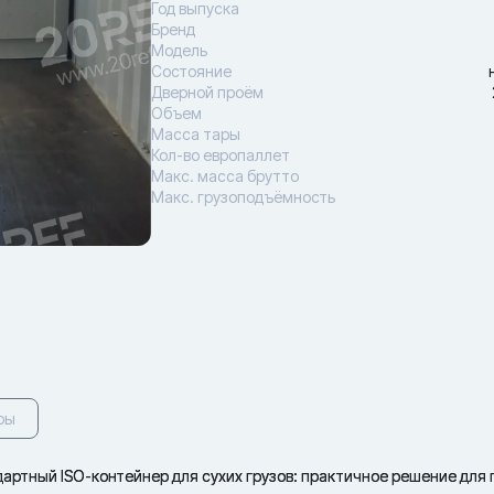
Год выпуска
Бренд
Модель
Состояние
Дверной проём
Объем
Масса тары
Кол-во европаллет
Макс. масса брутто
Макс. грузоподъёмность
ры
ртный ISO-контейнер для сухих грузов: практичное решение для 