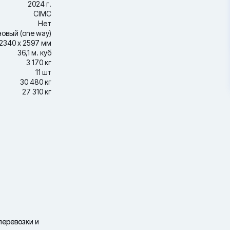
2024 г.
CIMC
Нет
новый (one way)
2340 х 2597 мм
36,1 м. куб
3 170 кг
11 шт
30 480 кг
27 310 кг
перевозки и