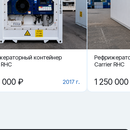
жераторный контейнер
Рефрижерато
r RHC
Carrier RHC
0 000 ₽
1 250 000
2017 г.