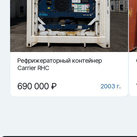
· контроль работы замков и закрывания дверей
Купить «Сухогрузный морской контейнер TDSU 804433-5»
▼ Можно ли использовать под переоборудован
▼ Где купить Сухогрузный морской контейнер T
▼ Что проверить перед покупкой?
▼ От чего зависит цена на Сухогрузный морско
▼ Подойдёт ли контейнер как склад?
Рефрижераторный контейнер
Carrier RHC
690 000 ₽
2003 г.