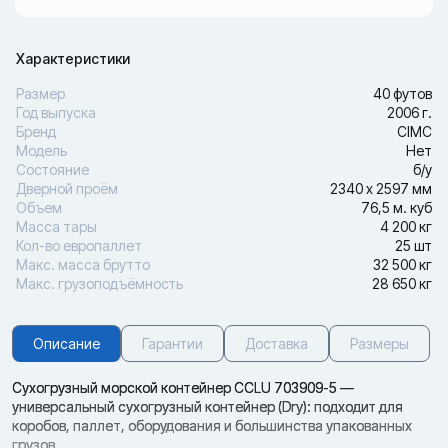
Характеристики
Размер
40 футов
Год выпуска
2006 г.
Бренд
CIMC
Модель
Нет
Состояние
б/у
Дверной проём
2340 х 2597 мм
Объем
76,5 м. куб
Масса тары
4 200 кг
Кол-во европаллет
25 шт
Макс. масса брутто
32 500 кг
Макс. грузоподъёмность
28 650 кг
Описание
Гарантии
Доставка
Размеры
Сухогрузный морской контейнер CCLU 703909-5 —
универсальный сухогрузный контейнер (Dry): подходит для
коробов, паллет, оборудования и большинства упакованных
грузов.