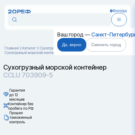
Вологда
Ваш город —
Санкт-Петербур
Да, верно
Сменить город
Главная
Каталог
Cухогрузные морские контейнеры
Сухогрузный морской контейнер CCLU 703909-5
Сухогрузный морской контейнер
CCLU 703909-5
Гарантия
до 12
месяцев
Контейнер без
пробега по РФ
Прошел
таможенный
контроль