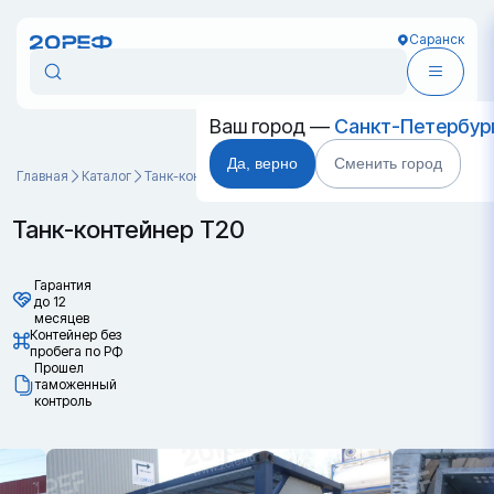
Саранск
Ваш город —
Санкт-Петербур
Да, верно
Сменить город
Главная
Каталог
Танк-контейнеры
Танк-контейнер Т20
Танк-контейнер Т20
Гарантия
до 12
месяцев
Контейнер без
пробега по РФ
Прошел
таможенный
контроль