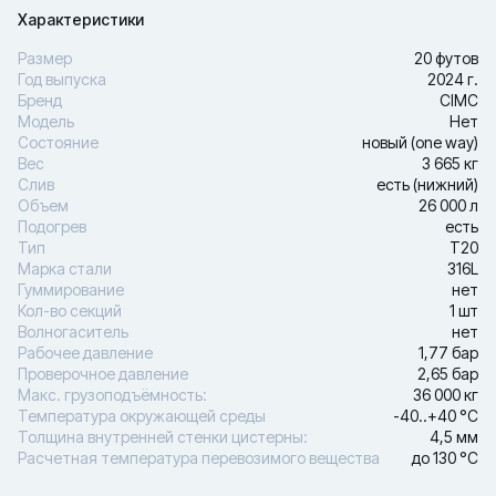
Характеристики
Размер
20 футов
Год выпуска
2024 г.
Бренд
CIMC
Модель
Нет
Состояние
новый (one way)
Вес
3 665 кг
Слив
есть (нижний)
Объем
26 000 л
Подогрев
есть
Тип
Т20
Марка стали
316L
Гуммирование
нет
Кол-во секций
1 шт
Волногаситель
нет
Рабочее давление
1,77 бар
Проверочное давление
2,65 бар
Макс. грузоподъёмность:
36 000 кг
Температура окружающей среды
-40..+40 °С
Толщина внутренней стенки цистерны:
4,5 мм
Расчетная температура перевозимого вещества
до 130 °С