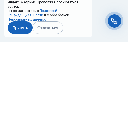
Яндекс Метрики. Продолжая пользоваться
сайтом,
вы соглашаетесь с
Политикой
конфиденциальности
и с обработкой
Персональных данных.
Принять
Отказаться
Чат-мессенджер
Главная
Терминалы
Каталог
Услуги
Лизинг
Контакты
Партнёры
Реквизиты
Оплата
Вопрос-Ответ
Отзывы
8 (800) 550-42-32
saransk@20ref.ru
г. Саранск, Строительная ул., 32Бс1