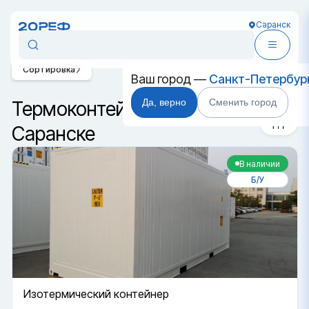
Саранск
Сортировка
Ваш город —
Санкт-Петербур
Да, верно
Сменить город
Термоконтейнеры в
Саранске
В наличии
Б/У
Изотермический контейнер