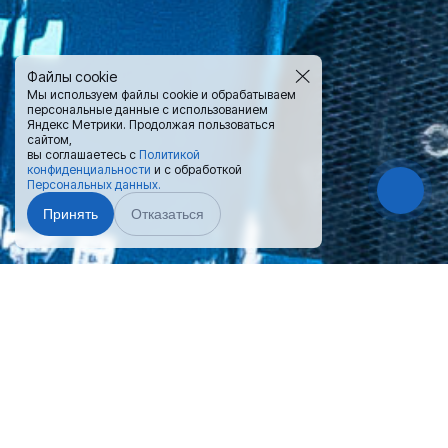
Файлы cookie
Мы используем файлы cookie и обрабатываем
персональные данные с использованием
Яндекс Метрики. Продолжая пользоваться
сайтом,
вы соглашаетесь с
Политикой
конфиденциальности
и с обработкой
Персональных данных.
Принять
Отказаться
Чат-мессенджер
Поможем выбрать и приобрести
контейнер
— нажмите на
подходящий Вам вариант