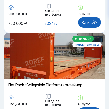
Складная
Специальный
20 футов
платформа
Купить
750 000 ₽
2024 г.
В наличии
Новый (one way)
Flat Rack (Collapsible Platform) контейнер
Складная
Специальный
40 футов
платформа