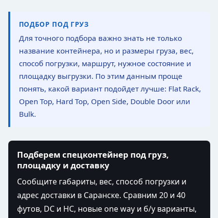
ПОДБОР ПОД ГРУЗ
Для точного подбора важно знать не только
название контейнера, но и размеры груза, вес,
способ погрузки, маршрут, нужное состояние и
площадку выгрузки. По этим данным проще
понять, какой вариант подойдет лучше: Flat Rack,
Open Top, Hard Top, Open Side, Double Door или
Bulk.
Подберем спецконтейнер под груз,
площадку и доставку
Сообщите габариты, вес, способ погрузки и
адрес доставки в Саранске. Сравним 20 и 40
футов, DC и HC, новые one way и б/у варианты,