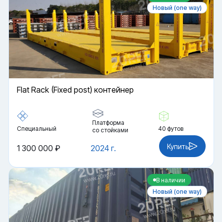
Новый (one way)
Flat Rack (Fixed post) контейнер
Платформа
Специальный
40 футов
со стойками
Купить
1 300 000 ₽
2024 г.
В наличии
Новый (one way)