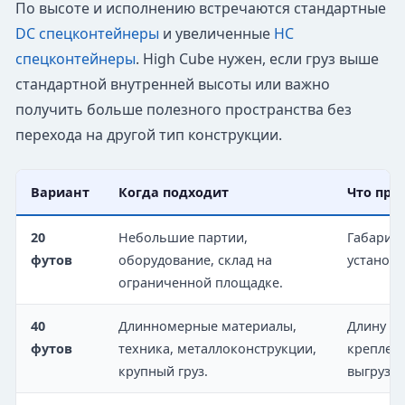
По высоте и исполнению встречаются стандартные
DC спецконтейнеры
и увеличенные
HC
спецконтейнеры
. High Cube нужен, если груз выше
стандартной внутренней высоты или важно
получить больше полезного пространства без
перехода на другой тип конструкции.
Вариант
Когда подходит
Что про
20
Небольшие партии,
Габариты
футов
оборудование, склад на
установк
ограниченной площадке.
40
Длинномерные материалы,
Длину и 
футов
техника, металлоконструкции,
креплени
крупный груз.
выгрузки