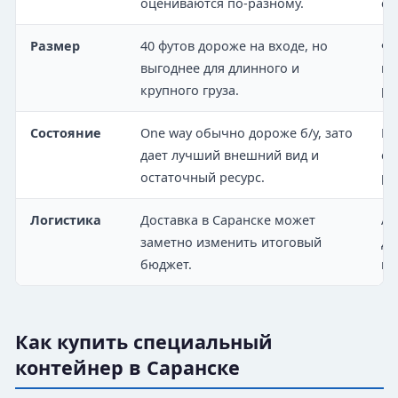
оцениваются по-разному.
со
Размер
40 футов дороже на входе, но
Фа
выгоднее для длинного и
гр
крупного груза.
ра
Состояние
One way обычно дороже б/у, зато
По
дает лучший внешний вид и
ст
остаточный ресурс.
ре
Логистика
Доставка в Саранске может
Ад
заметно изменить итоговый
дл
бюджет.
по
Как купить специальный
контейнер в Саранске