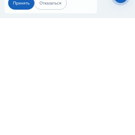
Принять
Отказаться
Чат-мессенджер
Главная
Терминалы
Каталог
Услуги
Лизинг
Контакты
Партнёры
Реквизиты
Оплата
Вопрос-Ответ
Отзывы
8 (800) 550-42-32
saransk@20ref.ru
г. Саранск, Строительная ул., 32Бс1
За 10 лет работы мы помогли нескольким тысячам компаний с
покупкой
и доставкой контейнеров
Начните развивать свой бизнес с 20РЕФ сегодня
© 2008–2026.
Все права защищены.