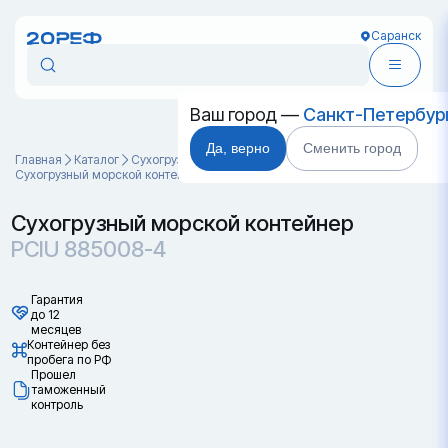
Саранск
Ваш город —
Санкт-Петербур
Да, верно
Сменить город
Главная
Каталог
Cухогрузные морские контейнеры
Сухогрузный морской контейнер PCIU 885008-4
Сухогрузный морской контейнер
PCIU 885008-4
Гарантия
до 12
месяцев
Контейнер без
пробега по РФ
Прошел
таможенный
контроль