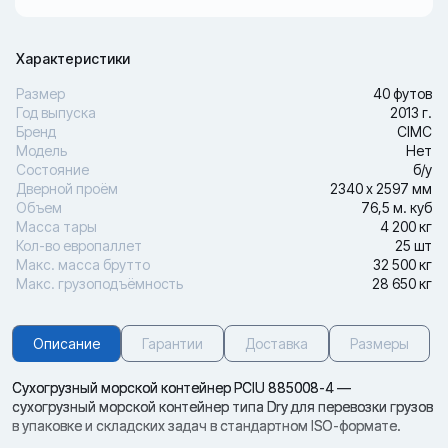
Характеристики
Размер
40 футов
Год выпуска
2013 г.
Бренд
CIMC
Модель
Нет
Состояние
б/у
Дверной проём
2340 х 2597 мм
Объем
76,5 м. куб
Масса тары
4 200 кг
Кол-во европаллет
25 шт
Макс. масса брутто
32 500 кг
Макс. грузоподъёмность
28 650 кг
Описание
Гарантии
Доставка
Размеры
Сухогрузный морской контейнер PCIU 885008-4 —
сухогрузный морской контейнер типа Dry для перевозки грузов
в упаковке и складских задач в стандартном ISO-формате.