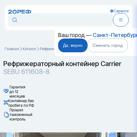
Саранск
Ваш город —
Санкт-Петербур
Да, верно
Сменить город
Главная
Каталог
Рефрижераторные контейнеры
SEBU 611608-8
Рефрижераторный контейнер Carrier
SEBU 611608-8
Гарантия
до 12
месяцев
Контейнер без
пробега по РФ
Прошел
таможенный
контроль