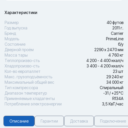
Характеристики
Размер
40 футов
Год выпуска
2011 г.
Бренд
Carrier
Модель
PrimeLine
Состояние
б/у
Дверной проём
2290 х 2470 мм
Масса тары
4 760 кг
Теплопроизво-сть
4 200 - 4 400 ккал/ч
Хладопроизво-сть
3 400 - 4 200 ккал/ч
Кол-во европаллет
23 шт
Макс. грузоподъёмность
29 240 кг
Максимальный общий вес
34 000 кг
Тип компрессора
Спиральный
Диапазон температур
-31 / +25°С
Применяемые хладагенты
R134A
Потребление электроэнергии
3,5 КвТ/час
Описание
Гарантии
Доставка
Подключение