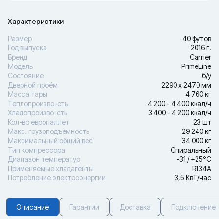
Характеристики
Размер
40 футов
Год выпуска
2016 г.
Бренд
Carrier
Модель
PrimeLine
Состояние
б/у
Дверной проём
2290 х 2470 мм
Масса тары
4 760 кг
Теплопроизво-сть
4 200 - 4 400 ккал/ч
Хладопроизво-сть
3 400 - 4 200 ккал/ч
Кол-во европаллет
23 шт
Макс. грузоподъёмность
29 240 кг
Максимальный общий вес
34 000 кг
Тип компрессора
Спиральный
Диапазон температур
-31 / +25°С
Применяемые хладагенты
R134A
Потребление электроэнергии
3,5 КвТ/час
Описание
Гарантии
Доставка
Подключение