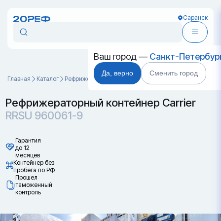
Саранск
Ваш город —
Санкт-Петербур
Да, верно
Сменить город
Главная
Каталог
Рефрижераторные контейнеры
RRSU 960061-9
Рефрижераторный контейнер Carrier
RRSU 960061-9
Гарантия
до 12
месяцев
Контейнер без
пробега по РФ
Прошел
таможенный
контроль