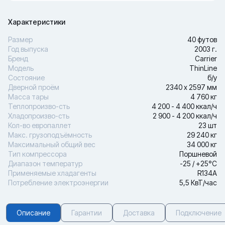
Характеристики
Размер
40 футов
Год выпуска
2003 г.
Бренд
Carrier
Модель
ThinLine
Состояние
б/у
Дверной проём
2340 х 2597 мм
Масса тары
4 760 кг
Теплопроизво-сть
4 200 - 4 400 ккал/ч
Хладопроизво-сть
2 900 - 4 200 ккал/ч
Кол-во европаллет
23 шт
Макс. грузоподъёмность
29 240 кг
Максимальный общий вес
34 000 кг
Тип компрессора
Поршневой
Диапазон температур
-25 / +25°С
Применяемые хладагенты
R134A
Потребление электроэнергии
5,5 КвТ/час
Описание
Гарантии
Доставка
Подключение