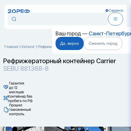
Саранск
Ваш город —
Санкт-Петербур
Да, верно
Сменить город
Главная
Каталог
Рефрижераторные контейнеры
SEBU 881368-8
Рефрижераторный контейнер Carrier
SEBU 881368-8
Гарантия
до 12
месяцев
Контейнер без
пробега по РФ
Прошел
таможенный
контроль