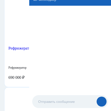
В наличии
Б/У
Рефрижераторный контейнер Carrier RHC
Рефрижератор
Поршневой
40 футов
Купить
690 000 ₽
2003 г.
В наличии
Б/У