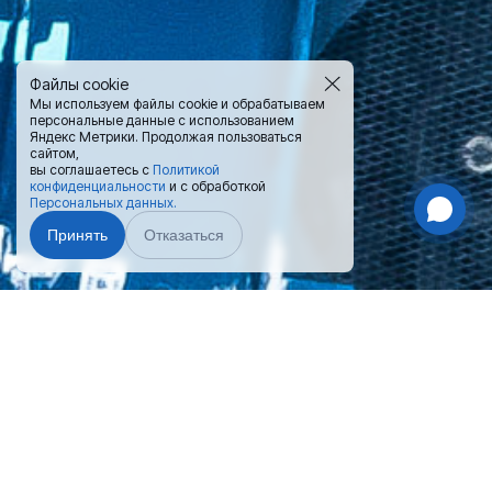
Файлы cookie
Мы используем файлы cookie и обрабатываем
персональные данные с использованием
Яндекс Метрики. Продолжая пользоваться
сайтом,
вы соглашаетесь с
Политикой
конфиденциальности
и с обработкой
Персональных данных.
Принять
Отказаться
Чат-мессенджер
Поможем выбрать и приобрести
контейнер
— нажмите на
подходящий Вам вариант