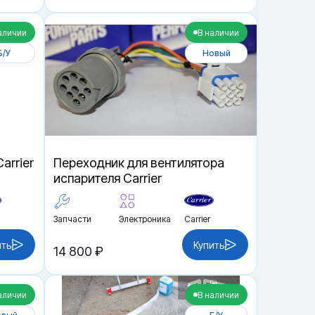
аличии
В наличии
Б/У
Новый
arrier
Переходник для вентилятора
испарителя Carrier
Запчасти
Электроника
Carrier
ить
Купить
14 800 ₽
аличии
В наличии