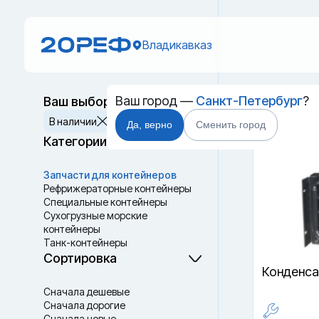
Владикавказ
Ваш город —
Санкт-Петербург
?
Ваш выбор
Запчас
Сбросить
В наличии
В пути
Да, верно
Сменить город
Категории
Запчасти для контейнеров
Рефрижераторные контейнеры
Специальные контейнеры
Cухогрузные морские
контейнеры
Танк-контейнеры
Термоконтейнеры
Сортировка
Конденсат
Сначала дешевые
Сначала дорогие
Сначала новые