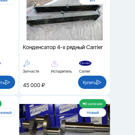
овый
Б/У
Конденсатор 4-х рядный Carrier
Запчасти
Испаритель
Carrier
ить
Купить
45 000 ₽
В наличии
ленный
Новый