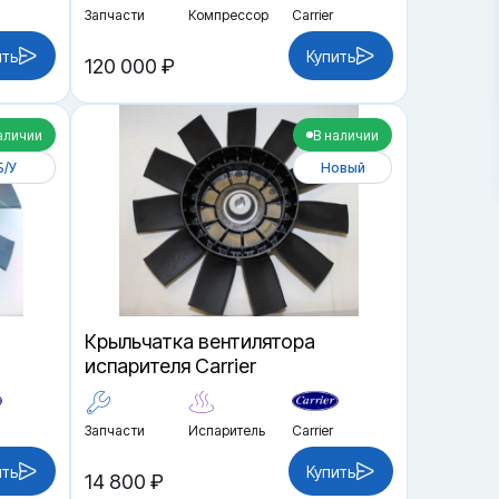
Запчасти
Компрессор
Carrier
ить
Купить
120 000 ₽
аличии
В наличии
Б/У
Новый
Крыльчатка вентилятора
испарителя Carrier
Запчасти
Испаритель
Carrier
ить
Купить
14 800 ₽