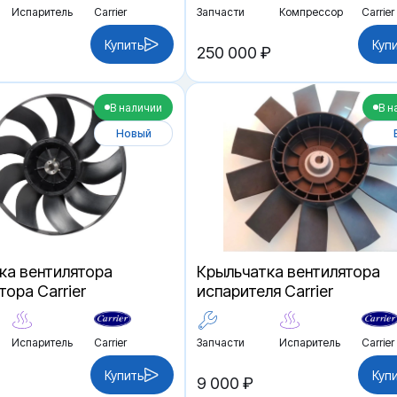
Испаритель
Carrier
Запчасти
Компрессор
Carrier
Купить
Куп
250 000 ₽
В наличии
В н
Новый
ка вентилятора
Крыльчатка вентилятора
ора Carrier
испарителя Carrier
Испаритель
Carrier
Запчасти
Испаритель
Carrier
Купить
Куп
9 000 ₽