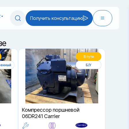
2
Получить консультацию
зе
В пути
ленный
Б/У
Компрессор поршневой
06DR241 Carrier