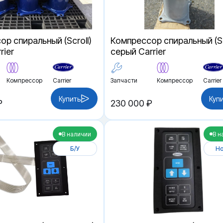
р спиральный (Scroll)
Компрессор спиральный (Sc
rier
серый Carrier
Компрессор
Carrier
Запчасти
Компрессор
Carrier
Купить
Куп
₽
230 000 ₽
В наличии
В н
Б/У
Н