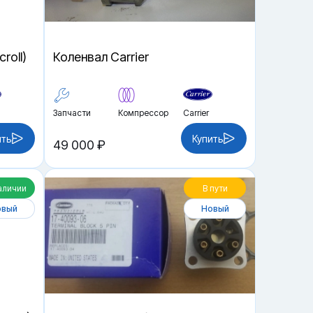
roll)
Коленвал Carrier
Запчасти
Компрессор
Carrier
ить
Купить
49 000 ₽
аличии
В пути
овый
Новый