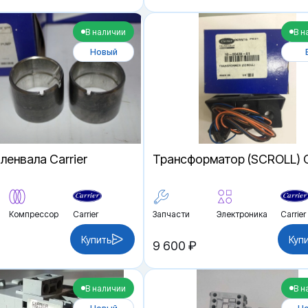
В наличии
В н
Новый
ленвала Carrier
Трансформатор (SCROLL) C
Компрессор
Carrier
Запчасти
Электроника
Carrier
Купить
Куп
9 600 ₽
В наличии
В н