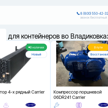
8 (800) 550-42-3
звонок бесплатный
ти для контейнеров во Владиковка
В наличии
В пути
Новый
Восстанов
ор 4-х рядный Carrier
Компрессор поршневой
06DR241 Carrier