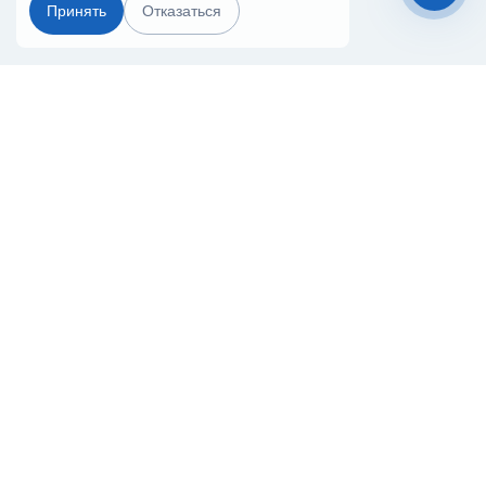
Принять
Отказаться
Чат-мессенджер
Главная
Терминалы
Каталог
Услуги
Лизинг
Контакты
Партнёры
Реквизиты
Оплата
Вопрос-Ответ
Отзывы
8 (800) 550-42-32
vladikavkaz@20ref.ru
г. Владикавказ, Промышленная 6-я ул., 5
За 10 лет работы мы помогли нескольким тысячам компаний с
покупкой
и доставкой контейнеров
Начните развивать свой бизнес с 20РЕФ сегодня
© 2008–2026.
Все права защищены.