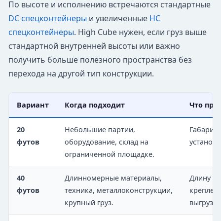
По высоте и исполнению встречаются стандартные
DC спецконтейнеры
и увеличенные
HC
спецконтейнеры
. High Cube нужен, если груз выше
стандартной внутренней высоты или важно
получить больше полезного пространства без
перехода на другой тип конструкции.
Вариант
Когда подходит
Что про
20
Небольшие партии,
Габариты
футов
оборудование, склад на
установк
ограниченной площадке.
40
Длинномерные материалы,
Длину и 
футов
техника, металлоконструкции,
креплени
крупный груз.
выгрузки