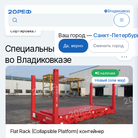
Владикавказ
Сортировка
Ваш город —
Санкт-Петербур
Да, верно
Сменить город
Специальные контейнеры
во Владиковказе
В наличии
Новый (one way)
Flat Rack (Collapsible Platform) контейнер