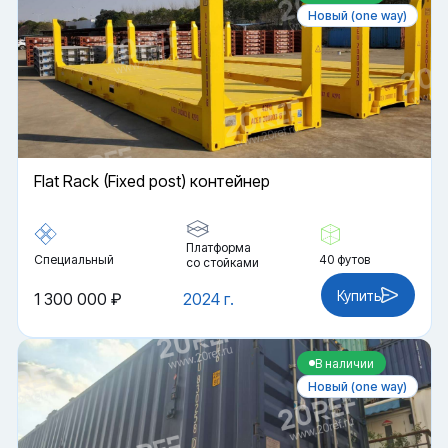
Новый (one way)
Flat Rack (Fixed post) контейнер
Платформа
Специальный
40 футов
со стойками
Купить
1 300 000 ₽
2024 г.
В наличии
Новый (one way)