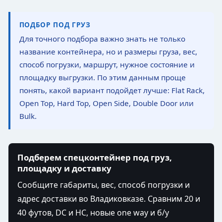
ПОДБОР ПОД ГРУЗ
Для точного подбора важно знать не только
название контейнера, но и размеры груза, вес,
способ погрузки, маршрут, нужное состояние и
площадку выгрузки. По этим данным проще
понять, какой вариант подойдет лучше: Flat Rack,
Open Top, Hard Top, Open Side, Double Door или
Bulk.
Подберем спецконтейнер под груз,
площадку и доставку
Сообщите габариты, вес, способ погрузки и
адрес доставки во Владиковказе. Сравним 20 и
40 футов, DC и HC, новые one way и б/у