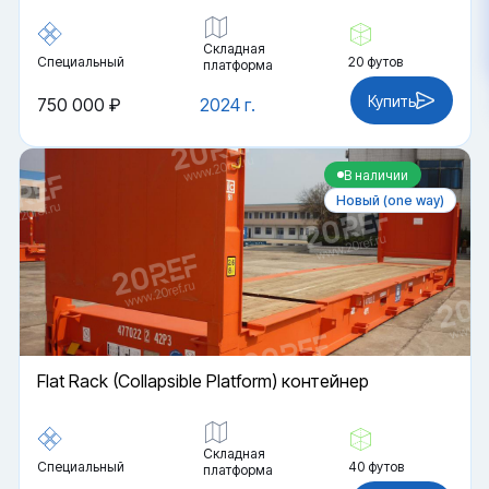
Складная
Специальный
20 футов
платформа
Купить
750 000 ₽
2024 г.
В наличии
Новый (one way)
Flat Rack (Collapsible Platform) контейнер
Складная
Специальный
40 футов
платформа