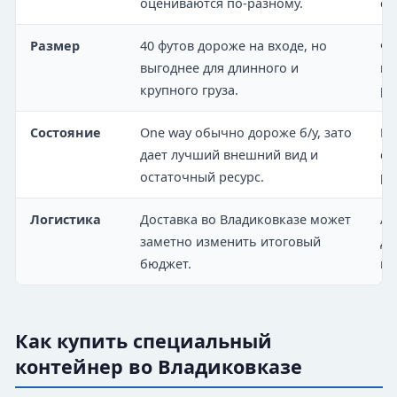
оцениваются по-разному.
со
Размер
40 футов дороже на входе, но
Фа
выгоднее для длинного и
гр
крупного груза.
ра
Состояние
One way обычно дороже б/у, зато
По
дает лучший внешний вид и
ст
остаточный ресурс.
ре
Логистика
Доставка во Владиковказе может
Ад
заметно изменить итоговый
дл
бюджет.
по
Как купить специальный
контейнер во Владиковказе