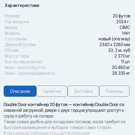
Характеристики
Размер
20 футов
Год выпуска
2024 г.
Бренд
CIMC
Модель
Нет
Состояние
новый (one way)
Дверной проём
2340 х 2280 мм
Объем
33, 2 м. куб
Масса тары
2 370 кг
Кол-во европаллет
11 шт
Макс. масса брутто
30 480 кг
Макс. грузоподъёмность
28 335 кг
Описание
Гарантии
Доставка
Размеры
Double Door контейнер 20 футов — контейнер Double Door со
сквозной загрузкой: двери с двух торцов упрощают доступ к
грузу и работу на складе.
Такая схема удобна для складских потоков, когда требуется
быстрое размещение и выборка товара с двух сторон.
Ключевые параметры исполнения: