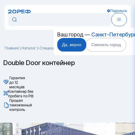
Подольск
Ваш город —
Санкт-Петербур
Да, верно
Сменить город
Главная
Каталог
Специальные контейнеры
Double Door контейнер
Double Door контейнер
Гарантия
до 12
месяцев
Контейнер без
пробега по РФ
Прошел
таможенный
контроль