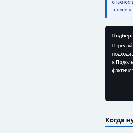
опасност
теплоизо
Подбере
Передайт
подходящ
в Подоль
фактичес
Когда н