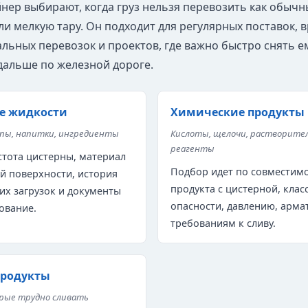
йнер выбирают, когда груз нельзя перевозить как обычн
ли мелкую тару. Он подходит для регулярных поставок, 
льных перевозок и проектов, где важно быстро снять ем
дальше по железной дороге.
е жидкости
Химические продукты
опы, напитки, ингредиенты
Кислоты, щелочи, растворите
реагенты
тота цистерны, материал
Подбор идет по совместим
й поверхности, история
продукта с цистерной, клас
х загрузок и документы
опасности, давлению, арма
ование.
требованиям к сливу.
продукты
орые трудно сливать