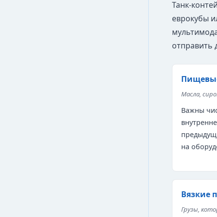
Танк-конте
еврокубы и
мультимода
отправить 
Пищевы
Масла, сир
Важны чис
внутренне
предыдущи
на оборуд
Вязкие 
Грузы, кот