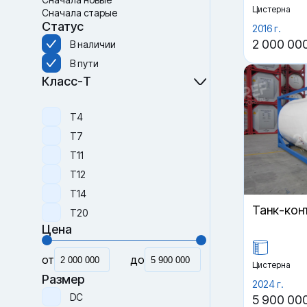
Цистерна
Сначала старые
Статус
2016 г.
2 000 00
В наличии
В пути
Класс-Т
Т4
Т7
Т11
Т12
Т14
Танк-кон
Т20
Цена
от
до
Цистерна
Размер
2024 г.
DC
5 900 00