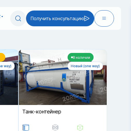
2
Получить консультацию
В наличии
e way)
Новый (one way)
Танк-контейнер