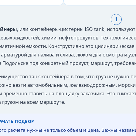
1
ейнеры
, или контейнеры-цистерны ISO tank, использую
щевых жидкостей, химии, нефтепродуктов, технологическ
рметичной емкости. Конструктивно это цилиндрическая 
 арматурой для налива и слива, люком для осмотра и уз
в Подольске под конкретный продукт, маршрут, требован
имущество танк-контейнера в том, что груз не нужно пе
ожно везти автомобильным, железнодорожным, морски
и временно ставить на площадку заказчика. Это снижает
а грузом на всем маршруте.
НАЧАТЬ ПОДБОР
ого расчета нужны не только объем и цена. Важны названи