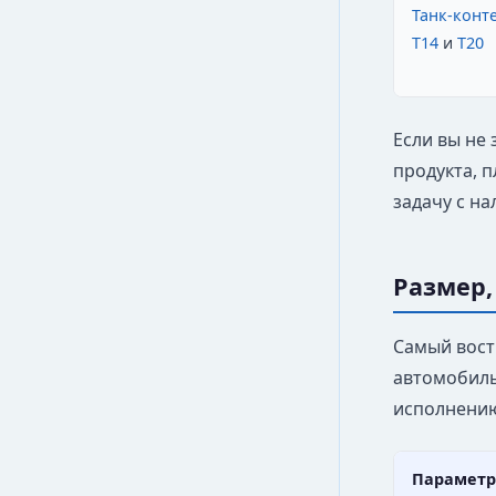
Танк-конт
T14
и
T20
Если вы не 
продукта, п
задачу с н
Размер,
Самый вост
автомобиль
исполнени
Параметр