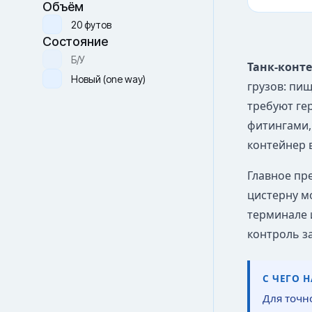
Объём
20 футов
Состояние
Б/У
Танк-конт
Новый (one way)
грузов: пи
требуют ге
фитингами,
контейнер 
Главное пре
цистерну м
терминале 
контроль з
С ЧЕГО 
Для точн