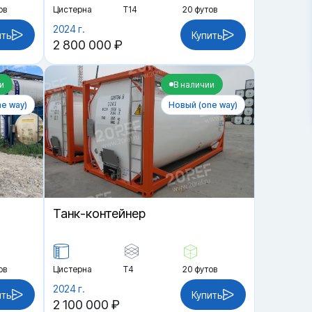
ов
Цистерна
Т14
20 футов
2024 г.
ить
Купить
2 800 000 ₽
и
В наличии
e way)
Новый (one way)
Танк-контейнер
ов
Цистерна
Т4
20 футов
2024 г.
ить
Купить
2 100 000 ₽