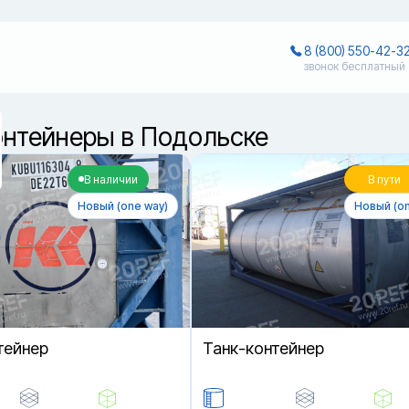
8 (800) 550-42-3
звонок бесплатный
онтейнеры в Подольске
В наличии
В пути
Новый (one way)
Новый (on
тейнер
Танк-контейнер