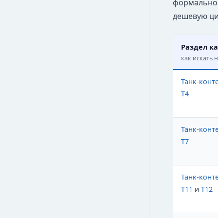
формальнос
дешевую ци
Раздел ка
как искать н
Танк-конт
T4
Танк-конт
T7
Танк-конт
T11
и
T12