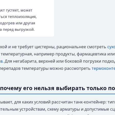
кт густеет, может
ься теплоизоляция,
одогрев или другая
а перед выгрузкой.
сухой и не требует цистерны, рациональнее смотреть
сух
а температурная, например продукты, фармацевтика или
ов
. Для негабарита, верхней или боковой погрузки подх
перепадов температуры можно рассмотреть
термоконт
: почему его нельзя выбирать только п
зывает, для каких условий рассчитан танк-контейнер: тип
тельным устройствам, схему арматуры и допустимые сце