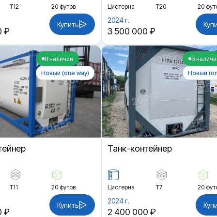
Т12
20 футов
Цистерна
Т20
20 фут
2024 г.
Купить
Куп
0 ₽
3 500 000 ₽
В наличии
В наличи
Новый (one way)
Новый (on
тейнер
Танк-контейнер
Т11
20 футов
Цистерна
Т7
20 фут
2024 г.
Купить
Куп
0 ₽
2 400 000 ₽