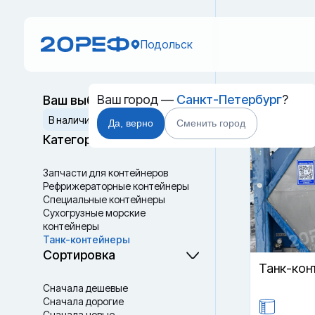
Подольск
Ваш город —
Санкт-Петербург
?
Ваш выбор
Танк-к
Сбросить
В наличии
В пути
Да, верно
Сменить город
Категории
Запчасти для контейнеров
Рефрижераторные контейнеры
Специальные контейнеры
Cухогрузные морские
контейнеры
Танк-контейнеры
Термоконтейнеры
Сортировка
Танк-кон
Сначала дешевые
Сначала дорогие
Сначала новые