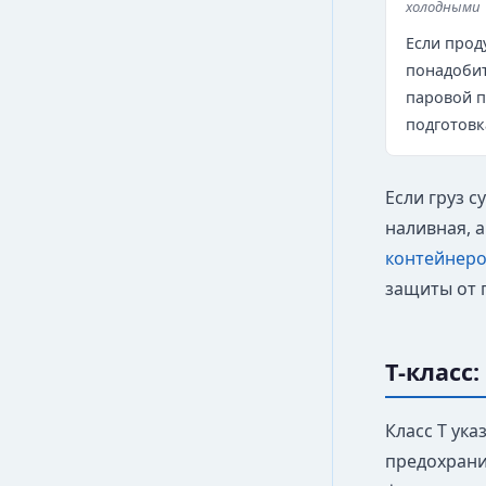
холодными
Если проду
понадобит
паровой п
подготовк
Если груз 
наливная, 
контейнер
защиты от 
T-класс
Класс T ука
предохрани