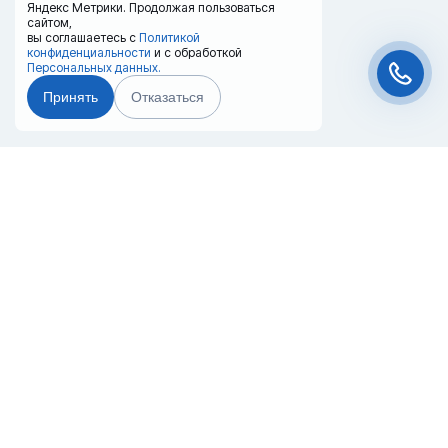
Яндекс Метрики. Продолжая пользоваться
сайтом,
вы соглашаетесь с
Политикой
конфиденциальности
и с обработкой
Персональных данных.
Принять
Отказаться
Чат-мессенджер
Главная
Терминалы
Каталог
Услуги
Лизинг
Контакты
Партнёры
Реквизиты
Оплата
Вопрос-Ответ
Отзывы
8 (800) 550-42-32
podolsk@20ref.ru
г. Подольск, Нефтебазовский проезд, 8.