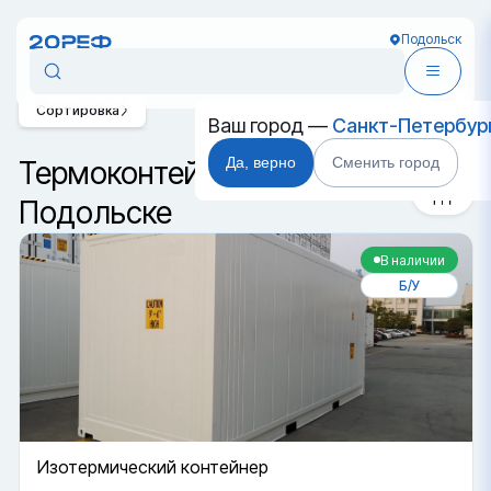
Подольск
Сортировка
Ваш город —
Санкт-Петербур
Да, верно
Сменить город
Термоконтейнеры в
Подольске
В наличии
Б/У
Изотермический контейнер