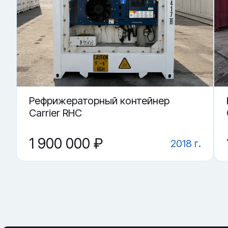
· проверка уплотнителей дверей и состояния корпуса
Купить «Рефрижераторный контейнер HLXU 872623-9» в 
▼ Что важнее: агрегат или корпус?
▼ Где купить Рефрижераторный контейнер HLXU
▼ Как понять, что контейнер держит режим?
▼ От чего зависит цена на Рефрижераторный ко
▼ Какие грузы возят в рефконтейнере?
Рефрижераторный контейнер
Carrier RHC
1 900 000 ₽
2018 г.