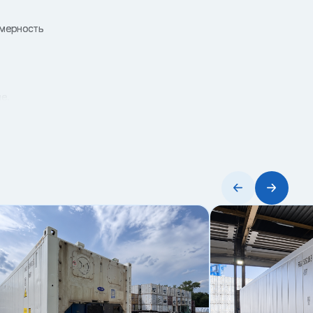
омерность
е.
ервыми.