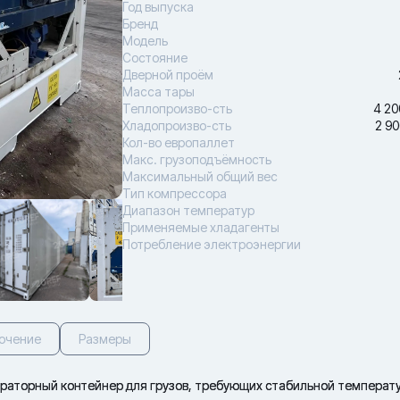
Год выпуска
Бренд
Модель
Состояние
Дверной проём
Масса тары
Теплопроизво-сть
4 20
Хладопроизво-сть
2 90
Кол-во европаллет
Макс. грузоподъёмность
Максимальный общий вес
Тип компрессора
Диапазон температур
Применяемые хладагенты
Потребление электроэнергии
ючение
Размеры
аторный контейнер для грузов, требующих стабильной температ