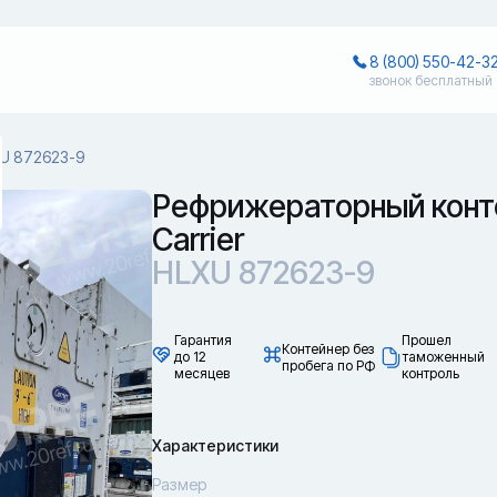
8 (800) 550-42-3
звонок бесплатный
U 872623-9
Рефрижераторный конт
Carrier
HLXU 872623-9
Гарантия
Прошел
Контейнер без
до 12
таможенный
пробега по РФ
месяцев
контроль
Характеристики
Размер