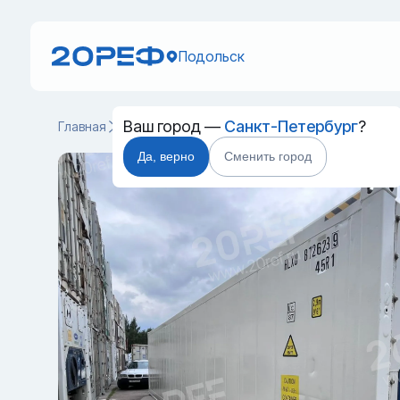
Подольск
Ваш город —
Санкт-Петербург
?
Главная
Каталог
Рефрижераторные контейнеры
HLX
Да, верно
Сменить город