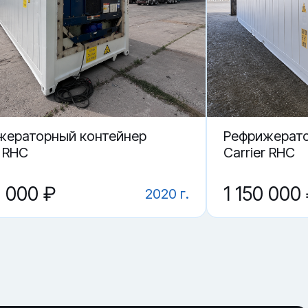
жераторный контейнер
Рефрижерато
r RHC
Carrier RHC
0 000 ₽
1 150 000
2020 г.