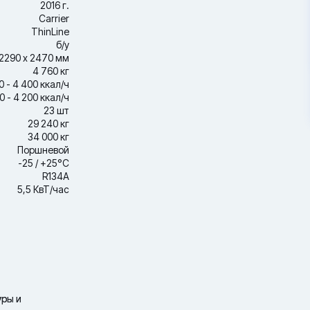
2016 г.
Carrier
ThinLine
б/у
2290 х 2470 мм
4 760 кг
0 - 4 400 ккал/ч
0 - 4 200 ккал/ч
23 шт
29 240 кг
34 000 кг
Поршневой
-25 / +25°С
R134A
5,5 КвТ/час
уры и