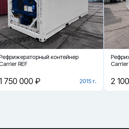
Подольске.
 872623-9 в Подольске?
нтейнер HLXU 872623-9?
Рефрижераторный контейнер
Рефри
Carrier REF
Carrie
1 750 000 ₽
2 10
2015 г.