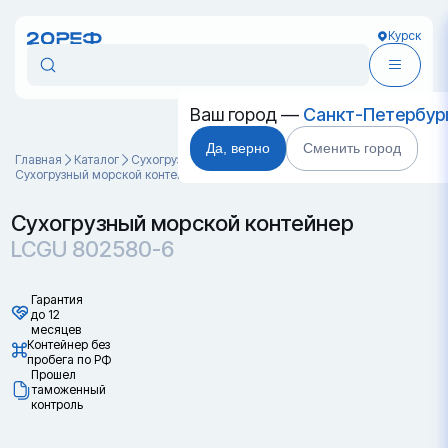
Курск
Ваш город —
Санкт-Петербур
Да, верно
Сменить город
Главная
Каталог
Cухогрузные морские контейнеры
Сухогрузный морской контейнер LCGU 802580-6
Сухогрузный морской контейнер
LCGU 802580-6
Гарантия
до 12
месяцев
Контейнер без
пробега по РФ
Прошел
таможенный
контроль