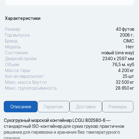
Характеристики
Размер
40 футов
Год выпуска
2008 г.
Бренд
CIMC
Модель
Нет
Состояние
новый (one way)
Дверной проём
2340 х 2597 мм
Объем
76,5 м. куб
Масса тары
4 200 кг
Кол-во европаллет
25 шт
Макс. масса брутто
32 500 кг
Макс. грузоподъёмность
28 650 кг
Описание
Гарантии
Доставка
Размеры
Сухогрузный морской контейнер LCGU 802580-6 —
стандартный ISO-контейнер для сухих грузов: практичное
решение для перевозки и хранения без температурного
режима.