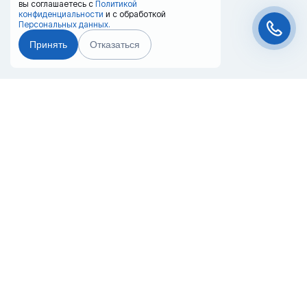
вы соглашаетесь с
Политикой
конфиденциальности
и с обработкой
Персональных данных.
Принять
Отказаться
Чат-мессенджер
Главная
Терминалы
Каталог
Услуги
Лизинг
Контакты
Партнёры
Реквизиты
Оплата
Вопрос-Ответ
Отзывы
8 (800) 550-42-32
kursk@20ref.ru
г. Курск, 50 лет Октября ул., 179в1
За 10 лет работы мы помогли нескольким тысячам компаний с
покупкой
и доставкой контейнеров