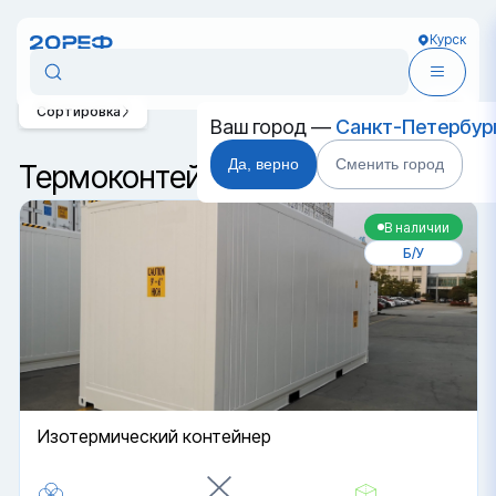
Курск
Сортировка
Ваш город —
Санкт-Петербур
Да, верно
Сменить город
Термоконтейнеры в Курске
В наличии
Б/У
Изотермический контейнер