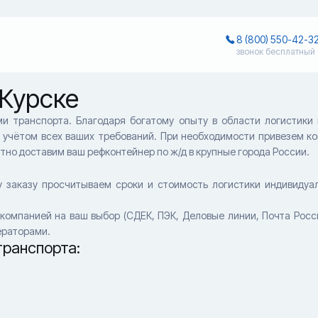
8 (800) 550-42-3
звонок бесплатный
 Курске
и транспорта. Благодаря богатому опыту в области логистики
 учётом всех ваших требований. При необходимости привезем ко
атно доставим ваш рефконтейнер по ж/д в крупные города России.
 заказу просчитываем сроки и стоимость логистики индивидуал
омпанией на ваш выбор (СДЕК, ПЭК, Деловые линии, Почта Росси
ераторами.
ранспорта: