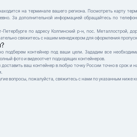
находится на терминале вашего региона. Посмотреть карту те
евно. За дополнительной информацией обращайтесь по телефо
-Петербурге по адресу Колпинский р-н, пос. Металлострой, до
зательно свяжитесь с нашим менеджером для оформления пропуск
и?
ьно подберем контейнер под ваши цели. Зададим все необходи
олный фото и видеоотчет подходящих контейнеров.
доставить ваш контейнер в любую точку России точно в срок и 
и.
ругие вопросы, пожалуйста, свяжитесь с нами по указанным ниже 