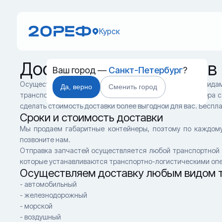
Курск
Доставка контейнеров в
Ваш город —
Санкт-Петербург
?
Осуществляем доставку во все регионы РФ любыми видам
Да, верно
Сменить город
транспорт и спланировать маршрут доставки контейнера с
сделать стоимость доставки более выгодной для вас. Беспл
Сроки и стоимость доставки
Мы продаем габаритные контейнеры, поэтому по каждому
позвоните нам.
Отправка запчастей осуществляется любой транспортной к
которые устанавливаются транспортно-логистическими оп
Осуществляем доставку любым видом т
- автомобильный
- железнодорожный
- морской
- воздушный