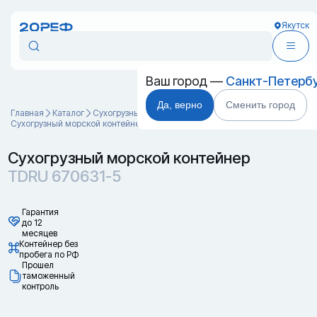
Якутск
Ваш город —
Санкт-Петерб
Да, верно
Сменить город
Главная
Каталог
Cухогрузные морские контейнеры
Сухогрузный морской контейнер TDRU 670631-5
Сухогрузный морской контейнер
TDRU 670631-5
Гарантия
до 12
месяцев
Контейнер без
пробега по РФ
Прошел
таможенный
контроль