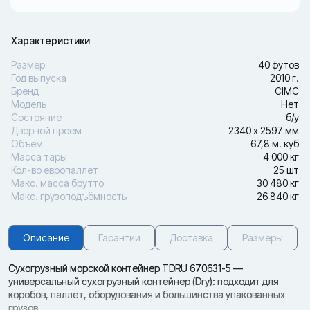
Характеристики
Размер
40 футов
Год выпуска
2010 г.
Бренд
CIMC
Модель
Нет
Состояние
б/у
Дверной проём
2340 х 2597 мм
Объем
67,8 м. куб
Масса тары
4 000 кг
Кол-во европаллет
25 шт
Макс. масса брутто
30 480 кг
Макс. грузоподъёмность
26 840 кг
Описание
Гарантии
Доставка
Размеры
Сухогрузный морской контейнер TDRU 670631-5 —
универсальный сухогрузный контейнер (Dry): подходит для
коробов, паллет, оборудования и большинства упакованных
грузов.