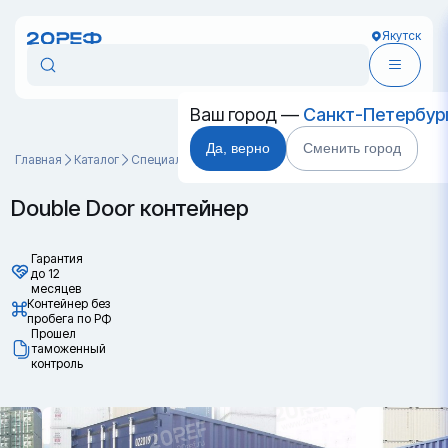
Якутск
Ваш город —
Санкт-Петербур
Да, верно
Сменить город
Главная
Каталог
Специальные контейнеры
Double Door контейнер
Double Door контейнер
Гарантия
до 12
месяцев
Контейнер без
пробега по РФ
Прошел
таможенный
контроль