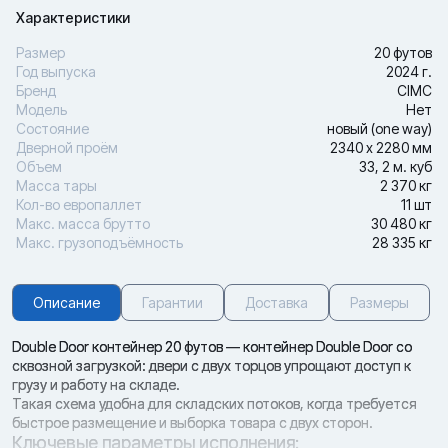
Характеристики
Размер
20 футов
Год выпуска
2024 г.
Бренд
CIMC
Модель
Нет
Состояние
новый (one way)
Дверной проём
2340 х 2280 мм
Объем
33, 2 м. куб
Масса тары
2 370 кг
Кол-во европаллет
11 шт
Макс. масса брутто
30 480 кг
Макс. грузоподъёмность
28 335 кг
Описание
Гарантии
Доставка
Размеры
Double Door контейнер 20 футов — контейнер Double Door со
сквозной загрузкой: двери с двух торцов упрощают доступ к
грузу и работу на складе.
Такая схема удобна для складских потоков, когда требуется
быстрое размещение и выборка товара с двух сторон.
Ключевые параметры исполнения: