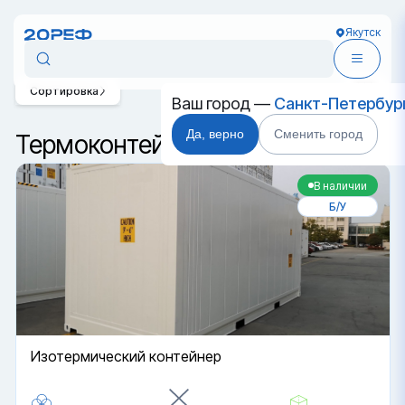
Якутск
Сортировка
Ваш город —
Санкт-Петербур
Да, верно
Сменить город
Термоконтейнеры в Якутске
В наличии
Б/У
Изотермический контейнер