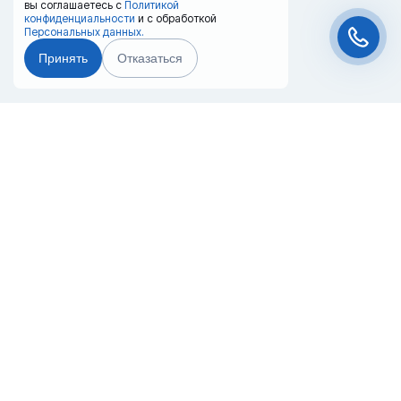
вы соглашаетесь с
Политикой
конфиденциальности
и с обработкой
Персональных данных.
Принять
Отказаться
Чат-мессенджер
Главная
Терминалы
Каталог
Услуги
Лизинг
Контакты
Партнёры
Реквизиты
Оплата
Вопрос-Ответ
Отзывы
8 (800) 550-42-32
yakutsk@20ref.ru
г. Якутск, Ул. Бабушкина, 9м, стр. 1
За 10 лет работы мы помогли нескольким тысячам компаний с
покупкой
и доставкой контейнеров