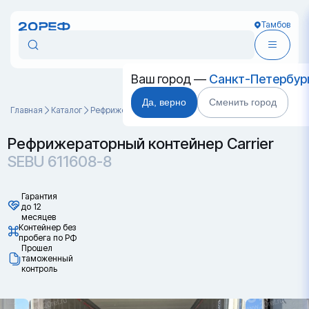
Тамбов
Ваш город —
Санкт-Петербур
Да, верно
Сменить город
Главная
Каталог
Рефрижераторные контейнеры
SEBU 611608-8
Рефрижераторный контейнер Carrier
SEBU 611608-8
Гарантия
до 12
месяцев
Контейнер без
пробега по РФ
Прошел
таможенный
контроль