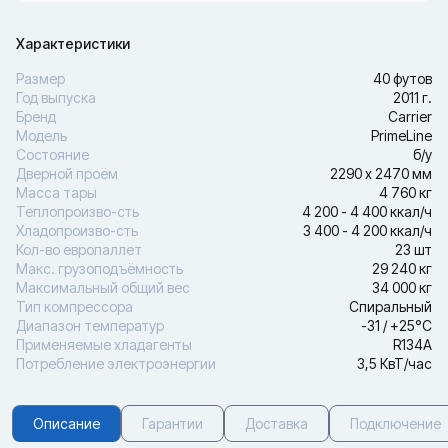
Характеристики
Размер
40 футов
Год выпуска
2011 г.
Бренд
Carrier
Модель
PrimeLine
Состояние
б/у
Дверной проём
2290 х 2470 мм
Масса тары
4 760 кг
Теплопроизво-сть
4 200 - 4 400 ккал/ч
Хладопроизво-сть
3 400 - 4 200 ккал/ч
Кол-во европаллет
23 шт
Макс. грузоподъёмность
29 240 кг
Максимальный общий вес
34 000 кг
Тип компрессора
Спиральный
Диапазон температур
-31 / +25°С
Применяемые хладагенты
R134A
Потребление электроэнергии
3,5 КвТ/час
Описание
Гарантии
Доставка
Подключение