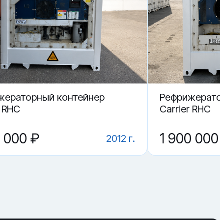
жераторный контейнер
Рефрижерато
r RHC
Carrier RHC
0 000 ₽
1 900 000
2012 г.