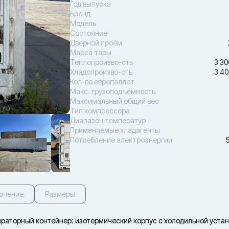
Год выпуска
Бренд
Модель
Состояние
Дверной проём
Масса тары
Теплопроизво-сть
3 30
Хладопроизво-сть
3 40
Кол-во европаллет
Макс. грузоподъёмность
Максимальный общий вес
Тип компрессора
Диапазон температур
Применяемые хладагенты
Потребление электроэнергии
ючение
Размеры
аторный контейнер: изотермический корпус с холодильной устан