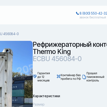
8 (800) 550-42-3
звонок бесплатный
U 456084-0
Рефрижераторный конт
Thermo King
ECBU 456084-0
Гарантия
Прошел
Контейнер без
до 12
таможенный
пробега по РФ
месяцев
контроль
Характеристики
Размер