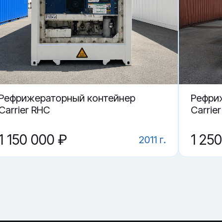
Тамбове.
 456084-0 в Тамбове?
нтейнер ECBU 456084-0?
Рефрижераторный контейнер
Рефри
Carrier RHC
Carrie
1 150 000 ₽
1 25
2011 г.