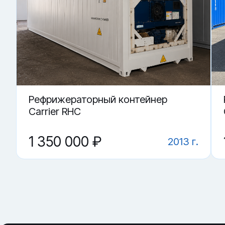
Купить «Рефрижераторный контейнер ECBU 456084-0» в 
▼ Что важнее: агрегат или корпус?
▼ Где купить Рефрижераторный контейнер ECBU
▼ Как понять, что контейнер держит режим?
▼ От чего зависит цена на Рефрижераторный ко
▼ Какие грузы возят в рефконтейнере?
Рефрижераторный контейнер
Carrier RHC
1 350 000 ₽
2013 г.