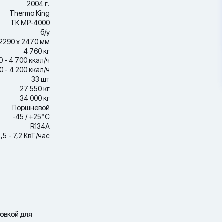
2004 г.
Thermo King
TK MP-4000
б/у
2290 х 2470 мм
4 760 кг
0 - 4 700 ккал/ч
0 - 4 200 ккал/ч
33 шт
27 550 кг
34 000 кг
Поршневой
-45 / +25°С
R134A
5,5 - 7,2 КвТ/час
овкой для