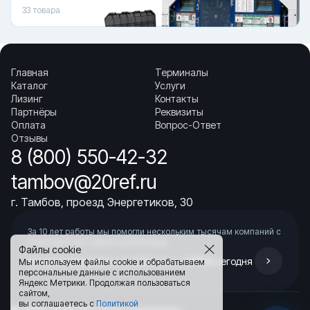
33
товара
Главная
Терминалы
Каталог
Услуги
Лизинг
Контакты
Партнёры
Реквизиты
Оплата
Вопрос-Ответ
Отзывы
8 (800) 550-42-32
tambov@20ref.ru
г. Тамбов, проезд Энергетиков, 30
За 10 лет работы мы помогли нескольким тысячам компаний с
покупкой
и доставкой контейнеров
Файлы cookie
Начните развивать свой бизнес с 20РЕФ сегодня
Мы используем файлы cookie и обрабатываем
персональные данные с использованием
Яндекс Метрики. Продолжая пользоваться
сайтом,
вы соглашаетесь с
Политикой
© 2008–2026.
Все права защищены.