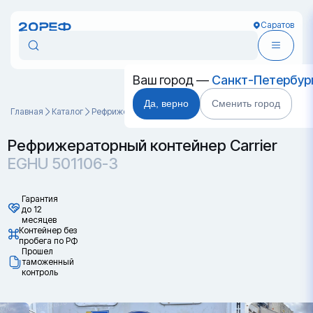
Саратов
Ваш город —
Санкт-Петербур
Да, верно
Сменить город
Главная
Каталог
Рефрижераторные контейнеры
EGHU 501106-3
Рефрижераторный контейнер Carrier
EGHU 501106-3
Гарантия
до 12
месяцев
Контейнер без
пробега по РФ
Прошел
таможенный
контроль