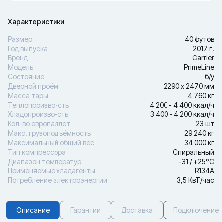
Характеристики
Размер
40 футов
Год выпуска
2017 г.
Бренд
Carrier
Модель
PrimeLine
Состояние
б/у
Дверной проём
2290 х 2470 мм
Масса тары
4 760 кг
Теплопроизво-сть
4 200 - 4 400 ккал/ч
Хладопроизво-сть
3 400 - 4 200 ккал/ч
Кол-во европаллет
23 шт
Макс. грузоподъёмность
29 240 кг
Максимальный общий вес
34 000 кг
Тип компрессора
Спиральный
Диапазон температур
-31 / +25°С
Применяемые хладагенты
R134A
Потребление электроэнергии
3,5 КвТ/час
Описание
Гарантии
Доставка
Подключение