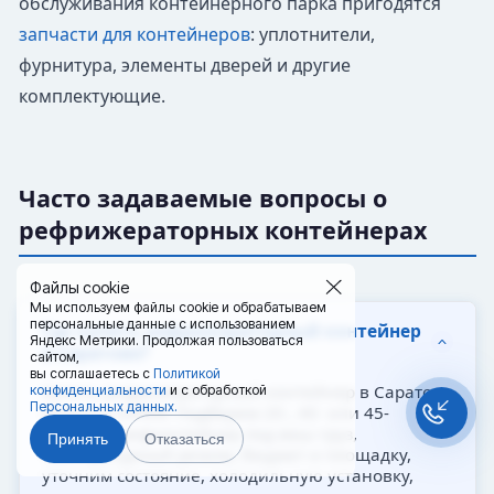
обслуживания контейнерного парка пригодятся
запчасти для контейнеров
: уплотнители,
фурнитура, элементы дверей и другие
комплектующие.
Часто задаваемые вопросы о
рефрижераторных контейнерах
Файлы cookie
Мы используем файлы cookie и обрабатываем
персональные данные с использованием
Где купить рефрижераторный контейнер
Яндекс Метрики. Продолжая пользоваться
в Саратове?
сайтом,
вы соглашаетесь с
Политикой
Купить рефрижераторный контейнер в Саратове
конфиденциальности
и с обработкой
Персональных данных.
можно в 20РЕФ. Подберем 20-, 40- или 45-
футовый рефконтейнер под ваш груз,
Принять
Отказаться
температурный режим, бюджет и площадку,
уточним состояние, холодильную установку,