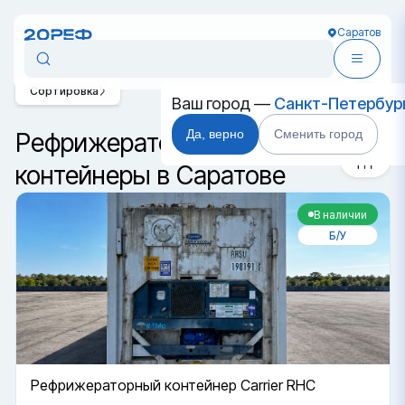
Саратов
Сортировка
Ваш город —
Санкт-Петербур
Да, верно
Сменить город
Рефрижераторные
контейнеры в Саратове
В наличии
Б/У
Рефрижераторный контейнер Carrier RHC