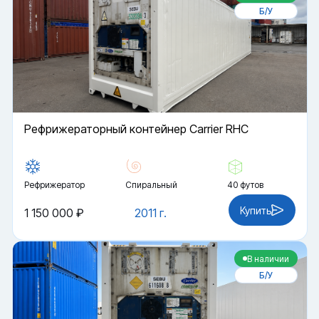
Б/У
Рефрижераторный контейнер Carrier RHC
Рефрижератор
Спиральный
40 футов
Купить
1 150 000 ₽
2011 г.
В наличии
Б/У