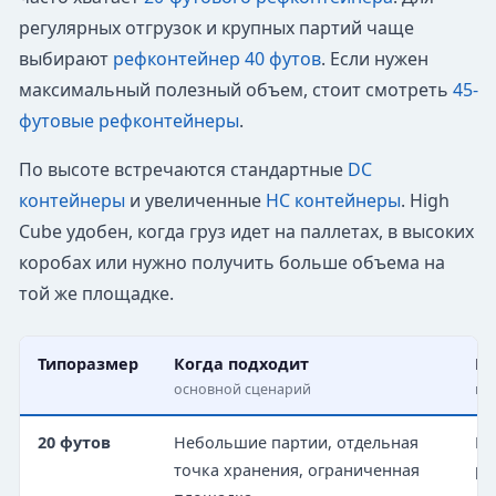
регулярных отгрузок и крупных партий чаще
выбирают
рефконтейнер 40 футов
. Если нужен
максимальный полезный объем, стоит смотреть
45-
футовые рефконтейнеры
.
По высоте встречаются стандартные
DC
контейнеры
и увеличенные
HC контейнеры
. High
Cube удобен, когда груз идет на паллетах, в высоких
коробах или нужно получить больше объема на
той же площадке.
Типоразмер
Когда подходит
Ко
основной сценарий
по
20 футов
Небольшие партии, отдельная
Ни
точка хранения, ограниченная
ра