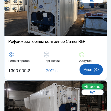
Б/У
Рефрижераторный контейнер Carrier REF
Рефрижератор
Поршневой
20 футов
Купить
1 300 000 ₽
2012 г.
В наличии
Б/У