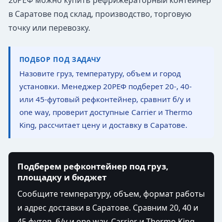
20РЕФ можно купить рефрижераторный контейнер
в Саратове под склад, производство, торговую
точку или перевозку.
ПОДБОР ПОД ЗАДАЧУ
Назовите груз, температуру, объем и город
установки. Менеджер 20РЕФ подберет 20-, 40-
или 45-футовый рефконтейнер, сравнит б/у и
one way, проверит доступные Carrier и Thermo
King, рассчитает цену и доставку в Саратове.
Подберем рефконтейнер под груз,
площадку и бюджет
Сообщите температуру, объем, формат работы
и адрес доставки в Саратове. Сравним 20, 40 и
45 футов, б/у и one way, Carrier и Thermo King,