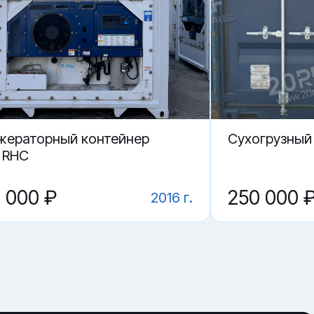
жераторный контейнер
Cухогрузный
r RHC
0 000 ₽
250 000 
2016 г.