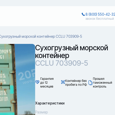
8 (800) 550-42-3
звонок бесплатный
Сухогрузный морской контейнер CCLU 703909-5
Сухогрузный морской
контейнер
CCLU 703909-5
Гарантия
Прошел
Контейнер без
до 12
таможенный
пробега по РФ
месяцев
контроль
Характеристики
Размер