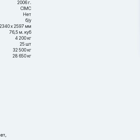
2006 г.
CIMC
Нет
б/у
2340 х 2597 мм
76,5 м. куб
4 200 кг
25 шт
32 500 кг
28 650 кг
ет,