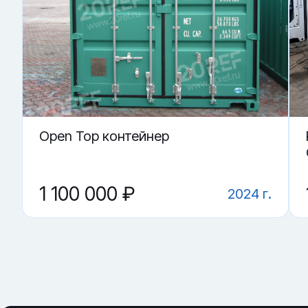
· проверка пола и отсутствия критичных повреждений
Купить «Сухогрузный морской контейнер CCLU 703909-5»
▼ От чего зависит цена на Сухогрузный морско
▼ Подойдёт ли контейнер как склад?
▼ Можно ли использовать под переоборудован
▼ Где купить Сухогрузный морской контейнер C
▼ Что проверить перед покупкой?
Open Top контейнер
1 100 000 ₽
2024 г.