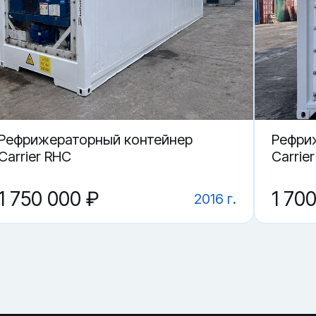
 в Самаре.
й контейнер CCLU 703909-5?
ие?
CLU 703909-5 в Самаре?
Рефрижераторный контейнер
Рефри
Carrier RHC
Carrie
1 750 000 ₽
1 70
2016 г.