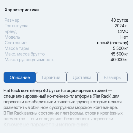
Характеристики
Размер
40 футов
Год выпуска
2024 г.
Бренд
CIMC
Модель
Нет
Состояние
новый (one way)
Масса тары
5 500 кг
Макс. масса брутто
45 500 кг
Макс. грузоподъёмность
40 000 кг
Описание
Гарантии
Доставка
Размеры
Flat Rack контейнер 40 футов (стационарные стойки) —
специализированный контейнер-платформа (Flat Rack) для
перевозки негабаритных и тяжёлых грузов, которые нельзя
разместить в обычном сухогрузном морском контейнере.
В Flat Rack важны состояние платформы, стоек и крепёжных
элементов — они определяют безопасность перевозки.
Ключевые параметры исполнения:
· Тип исполнения: Flat Rack контейнер 40 футов (стационарные