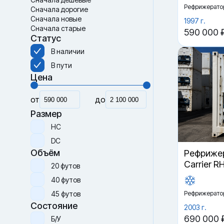
Рефрижерато
Сначала дорогие
Сначала новые
1997 г.
Сначала старые
590 000 
Статус
В наличии
В пути
Цена
от
до
Размер
HC
DC
Объём
Рефрижер
Carrier R
20 футов
40 футов
45 футов
Рефрижерато
Состояние
2003 г.
690 000 
Б/У