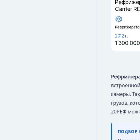
Рефрижер
Carrier R
Рефрижерато
2012 г.
1 300 000
Рефрижера
встроенной
камеры. Та
грузов, ко
20РЕФ можн
ПОДБОР 