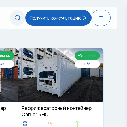
2
Получить консультацию
аличии
В наличии
Б/У
Б/У
нер
Рефрижераторный контейнер
Carrier RHC