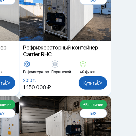
Б/У
Б/У
нер
Рефрижераторный контейнер
Carrier RHC
ов
Рефрижератор
Поршневой
40 футов
2010 г.
ить
Купить
1 150 000 ₽
аличии
В наличии
Б/У
Б/У