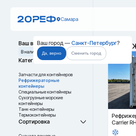
Самара
Ваш город —
Санкт-Петербург
?
Ваш выбор
Рефриж
Сбросить
В наличии
В пути
Да, верно
Сменить город
Категории
Запчасти для контейнеров
Рефрижераторные
контейнеры
Специальные контейнеры
Cухогрузные морские
контейнеры
Танк-контейнеры
Термоконтейнеры
Рефрижер
Сортировка
Carrier R
Сначала дешевые