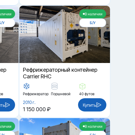
аличии
В наличии
Б/У
Б/У
нер
Рефрижераторный контейнер
Carrier RHC
ов
Рефрижератор
Поршневой
40 футов
2010 г.
ить
Купить
1 150 000 ₽
аличии
В наличии