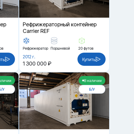
нер
Рефрижераторный контейнер
Carrier REF
ов
Рефрижератор
Поршневой
20 футов
2012 г.
ить
Купить
1 300 000 ₽
аличии
В наличии
Б/У
Б/У