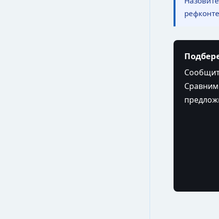
Назовите
рефконтей
Подбере
Сообщите
Сравним 2
предложи