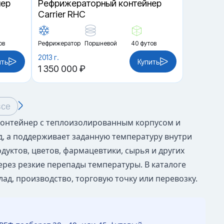
нер
Рефрижераторный контейнер
Carrier RHC
ов
Рефрижератор
Поршневой
40 футов
2013 г.
ить
Купить
1 350 000 ₽
все
 контейнер с теплоизолированным корпусом и
д, а поддерживает заданную температуру внутри
дуктов, цветов, фармацевтики, сырья и других
ерез резкие перепады температуры. В каталоге
д, производство, торговую точку или перевозку.