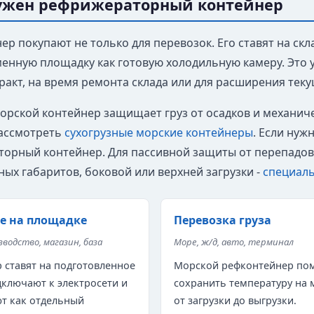
нужен рефрижераторный контейнер
р покупают не только для перевозок. Его ставят на скл
енную площадку как готовую холодильную камеру. Это у
ракт, на время ремонта склада или для расширения тек
рской контейнер защищает груз от осадков и механичес
ассмотреть
сухогрузные морские контейнеры
. Если нуж
орный контейнер. Для пассивной защиты от перепадо
ных габаритов, боковой или верхней загрузки -
специал
е на площадке
Перевозка груза
зводство, магазин, база
Море, ж/д, авто, терминал
 ставят на подготовленное
Морской рефконтейнер по
дключают к электросети и
сохранить температуру на
т как отдельный
от загрузки до выгрузки.