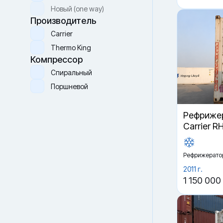
Новый (one way)
Производитель
Carrier
Thermo King
Компрессор
Спиральный
Поршневой
Рефрижер
Carrier R
Рефрижерато
2011 г.
1 150 000