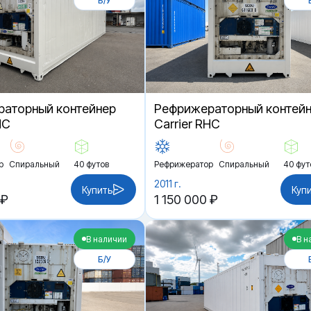
Б/У
аторный контейнер
Рефрижераторный контей
HC
Carrier RHC
р
Спиральный
40 футов
Рефрижератор
Спиральный
40 фут
2011 г.
Купить
Куп
 ₽
1 150 000 ₽
В наличии
В н
Б/У