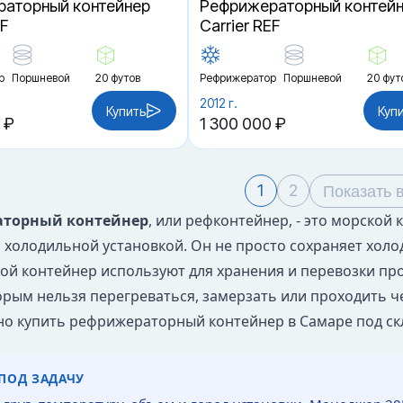
аторный контейнер
Рефрижераторный контей
EF
Carrier REF
р
Поршневой
20 футов
Рефрижератор
Поршневой
20 фут
2012 г.
Купить
Куп
 ₽
1 300 000 ₽
1
2
Показать 
торный контейнер
, или рефконтейнер, - это морской
 холодильной установкой. Он не просто сохраняет холо
кой контейнер используют для хранения и перевозки про
торым нельзя перегреваться, замерзать или проходить ч
о купить рефрижераторный контейнер в Самаре под скла
ПОД ЗАДАЧУ