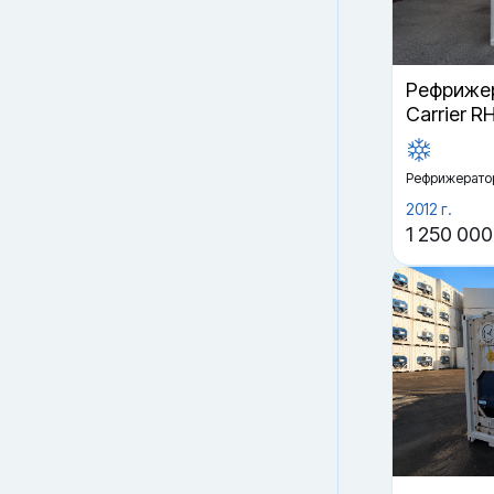
Рефрижер
Carrier R
Рефрижерато
2012 г.
1 250 000