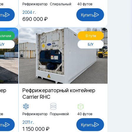
ов
Рефрижератор
Спиральный
40 футов
2004 г.
ить
Купить
690 000 ₽
аличии
В пути
Б/У
Б/У
нер
Рефрижераторный контейнер
Carrier RHC
ов
Рефрижератор
Поршневой
40 футов
2011 г.
ить
Купить
1 150 000 ₽