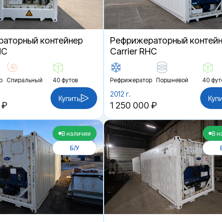
аторный контейнер
Рефрижераторный контей
HC
Carrier RHC
р
Спиральный
40 футов
Рефрижератор
Поршневой
40 фут
2012 г.
Купить
Куп
 ₽
1 250 000 ₽
В наличии
В н
Б/У