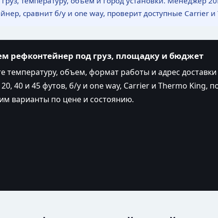
 груз, температуру, объем и город установки. Менеджер 20
нер, сравнит б/у и one way, проверит доступные Carrier и 
м рефконтейнер под груз, площадку и бюджет
 температуру, объем, формат работы и адрес доставки 
0, 40 и 45 футов, б/у и one way, Carrier и Thermo King, п
м варианты по цене и состоянию.