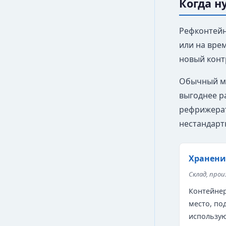
Когда 
Рефконтейне
или на врем
новый конт
Обычный мо
выгоднее р
рефрижерат
нестандарт
Хранени
Склад, прои
Контейнер
место, по
использую