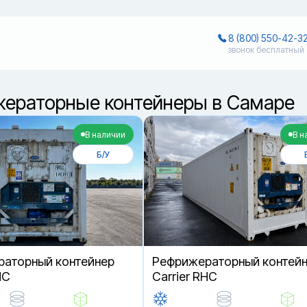
8 (800) 550-42-3
звонок бесплатный
ераторные контейнеры в Самаре
В наличии
В н
Б/У
аторный контейнер
Рефрижераторный контей
HC
Carrier RHC