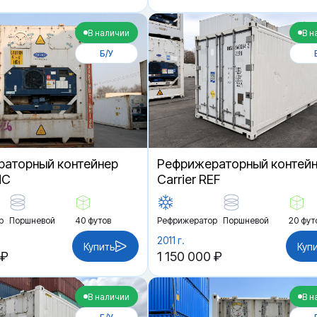
В наличии
В н
Б/У
аторный контейнер
Рефрижераторный контей
HC
Carrier REF
р
Поршневой
40 футов
Рефрижератор
Поршневой
20 фут
2011 г.
Купить
Куп
 ₽
1 150 000 ₽
В наличии
В н