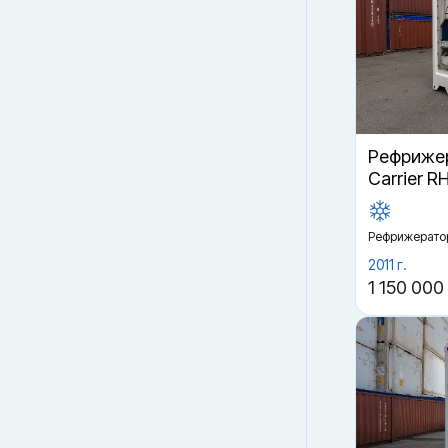
Рефрижер
Carrier R
Рефрижерато
2011 г.
1 150 000