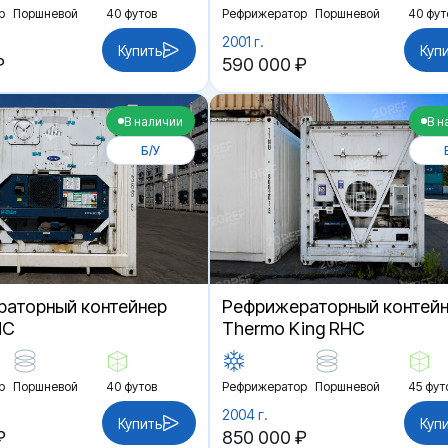
р
Поршневой
40 футов
Рефрижератор
Поршневой
40 фут
2001 г.
Купить
Куп
₽
590 000 ₽
В наличии
В н
Б/У
аторный контейнер
Рефрижераторный контей
HC
Thermo King RHC
р
Поршневой
40 футов
Рефрижератор
Поршневой
45 фут
2004 г.
Купить
Куп
₽
850 000 ₽