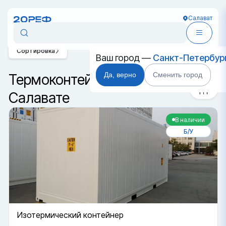
Салават
Сортировка
Ваш город —
Санкт-Петербур
Да, верно
Сменить город
Термоконтейнеры в
Салавате
В наличии
Б/У
Изотермический контейнер