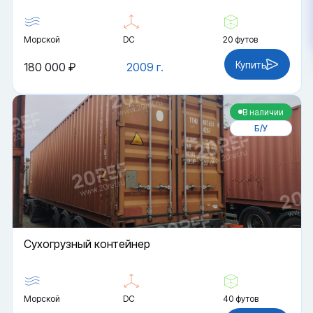
Морской
DC
20 футов
Купить
180 000 ₽
2009 г.
В наличии
Б/У
Cухогрузный контейнер
Морской
DC
40 футов