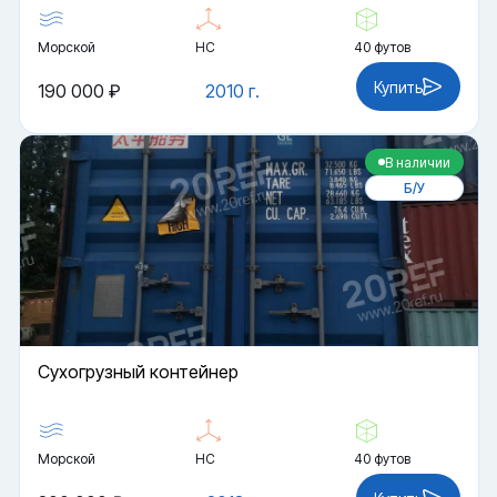
Морской
HC
40 футов
Купить
190 000 ₽
2010 г.
В наличии
Б/У
Cухогрузный контейнер
Морской
HC
40 футов