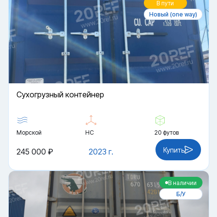
В пути
Новый (one way)
Cухогрузный контейнер
Морской
HC
20 футов
Купить
245 000 ₽
2023 г.
В наличии
Б/У