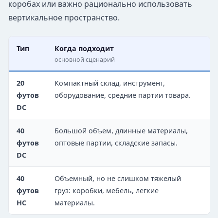
коробах или важно рационально использовать
вертикальное пространство.
Тип
Когда подходит
Н
основной сценарий
п
20
Компактный склад, инструмент,
С
футов
оборудование, средние партии товара.
у
DC
у
40
Большой объем, длинные материалы,
Д
футов
оптовые партии, складские запасы.
р
DC
40
Объемный, но не слишком тяжелый
О
футов
груз: коробки, мебель, легкие
м
HC
материалы.