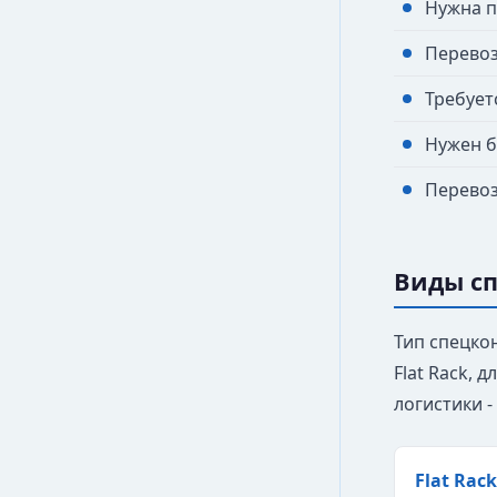
Нужна п
Перевоз
Требует
Нужен б
Перевоз
Виды с
Тип спецко
Flat Rack, 
логистики -
Flat Rack