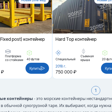
Новый (one way)
Новый (on
 (Fixed post) контейнер
Hard Top контейнер
Платформа
Съемная
40 футов
Специальный
20 фут
со стойками
крыша
2018 г.
Купить
Куп
 ₽
750 000 ₽
1
ые контейнеры
- это морские контейнеры нестандартн
в обычной сухогрузной таре. Их выбирают, когда нужна 