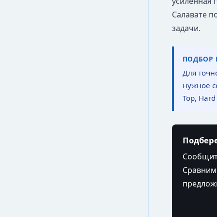
усиленная 
Салавате п
задачи.
ПОДБОР 
Для точн
нужное с
Top, Hard
Подбере
Сообщите
Сравним 
предложи