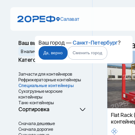
Салават
Ваш город —
Санкт-Петербург
?
Ваш выбор
Специа
Сбросить
В наличии
В пути
Да, верно
Сменить город
Категории
Запчасти для контейнеров
Рефрижераторные контейнеры
Специальные контейнеры
Cухогрузные морские
контейнеры
Танк-контейнеры
Термоконтейнеры
Сортировка
Flat Rack 
контейне
Сначала дешевые
Сначала дорогие
Сначала новые