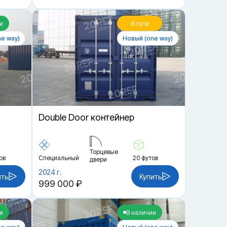
и
В пути
e way)
Новый (one way)
Double Door контейнер
Торцевые
ов
Специальный
20 футов
двери
2024 г.
ить
Купить
999 000 ₽
и
В наличии