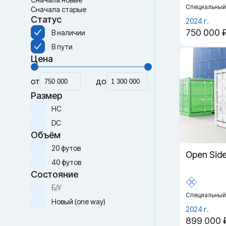
Специальный
Сначала старые
Статус
2024 г.
750 000 
В наличии
В пути
Цена
от
до
Размер
HC
DC
Объём
20 футов
Open Sid
40 футов
Состояние
Б/У
Специальный
Новый (one way)
2024 г.
899 000 