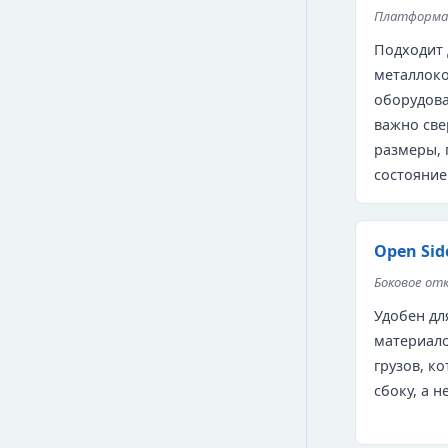
Платформа 
Подходит 
металлоко
оборудова
важно све
размеры, 
состояние
Open Sid
Боковое от
Удобен д
материало
грузов, к
сбоку, а н