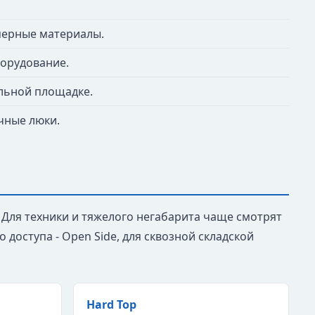
мерные материалы.
борудование.
ельной площадке.
чные люки.
 Для техники и тяжелого негабарита чаще смотрят
го доступа - Open Side, для сквозной складской
Hard Top