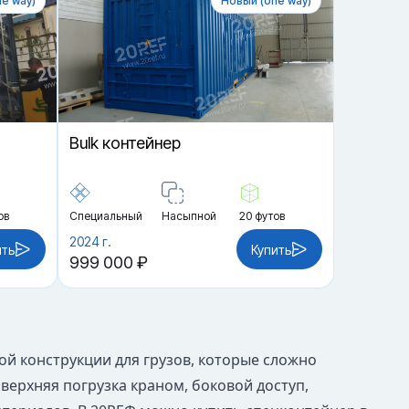
e way)
Новый (one way)
Bulk контейнер
ов
Специальный
Насыпной
20 футов
2024 г.
ить
Купить
999 000 ₽
ой конструкции для грузов, которые сложно
верхняя погрузка краном, боковой доступ,