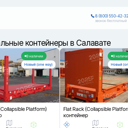
8 (800) 550-42-3
звонок бесплатный
льные контейнеры в Салавате
В наличии
В наличи
Новый (one way)
Новый (on
(Collapsible Platform)
Flat Rack (Collapsible Platfo
р
контейнер