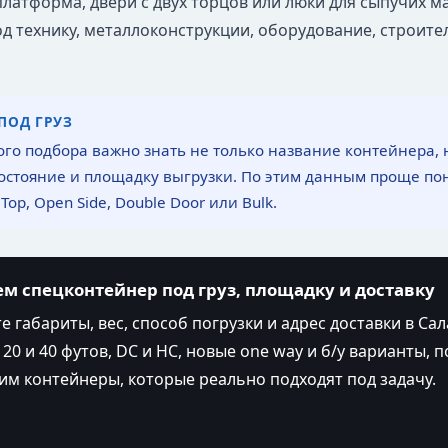
платформа, двери с двух торцов или люки для сыпучих м
од технику, металлоконструкции, оборудование, строит
ПОД ГРУЗ
ого подбора важно знать не только название контейнера, но
остояние и площадку выгрузки. По этим данным проще поня
 Top, Open Side, Double Door или Bulk.
м спецконтейнер под груз, площадку и доставку
 габариты, вес, способ погрузки и адрес доставки в Сал
20 и 40 футов, DC и HC, новые one way и б/у варианты, п
м контейнеры, которые реально подходят под задачу.