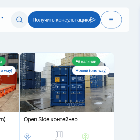
2
Получить консультацию
и
В наличии
e way)
Новый (one way)
rm)
Open Side контейнер