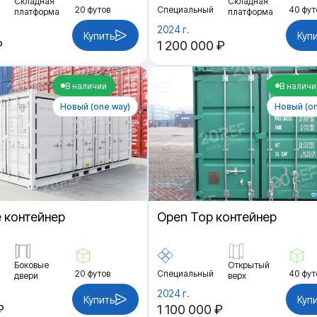
Складная
Складная
20 футов
Специальный
40 фут
платформа
платформа
2024 г.
Купить
Куп
₽
1 200 000 ₽
В наличии
В наличи
Новый (one way)
Новый (on
e контейнер
Open Top контейнер
Боковые
Открытый
20 футов
Специальный
40 фут
двери
верх
2024 г.
Купить
Куп
₽
1 100 000 ₽