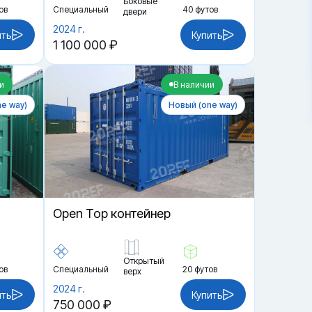
Боковые
ов
Специальный
40 футов
двери
2024 г.
ить
Купить
1 100 000 ₽
и
В наличии
e way)
Новый (one way)
Open Top контейнер
Открытый
ов
Специальный
20 футов
верх
2024 г.
ить
Купить
750 000 ₽