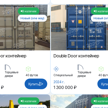
В наличии
В наличи
Новый (one way)
Новый (on
oor контейнер
Double Door контейнер
Торцевые
Торцевые
40 футов
Специальный
40 фут
двери
двери
2024 г.
Купить
Куп
 ₽
1 300 000 ₽
В наличии
В наличи