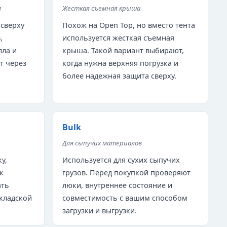
м
Жесткая съемная крыша
 сверху
Похож на Open Top, но вместо тента
,
используется жесткая съемная
лла и
крыша. Такой вариант выбирают,
т через
когда нужна верхняя погрузка и
более надежная защита сверху.
Bulk
Для сыпучих материалов
у,
Используется для сухих сыпучих
к
грузов. Перед покупкой проверяют
ать
люки, внутреннее состояние и
кладской
совместимость с вашим способом
загрузки и выгрузки.