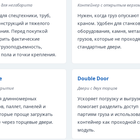
для негабарита
Контейнер с открытым верхо
для спецтехники, труб,
Нужен, когда груз опускают
нструкций и тяжелого
краном. Удобен для станков
ния. Перед покупкой
оборудования, камня, мета
рить фактические
грузов, которые не проходя
грузоподъемность,
стандартные двери.
 пола и точки крепления.
e
Double Door
крытие
Двери с двух торцов
ля длинномерных
Ускоряет погрузку и выгрузк
в, паллет, панелей и
помогает разделить доступ 
оторые проще загружать
партиям груза и использов
е через торцевые двери.
контейнер как проходной с
модуль.