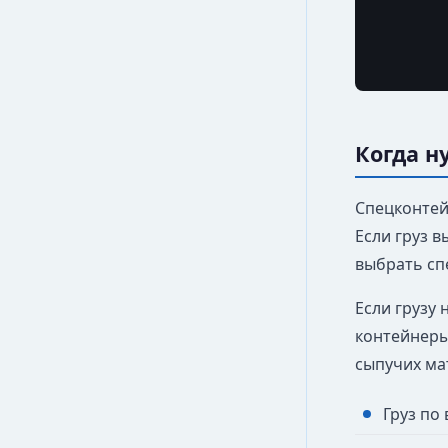
Когда н
Спецконтейн
Если груз в
выбрать сп
Если грузу
контейнеры
сыпучих ма
Груз по