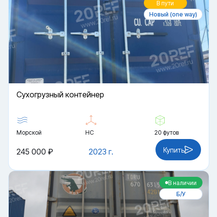
В пути
Новый (one way)
Cухогрузный контейнер
Морской
HC
20 футов
Купить
245 000 ₽
2023 г.
В наличии
Б/У