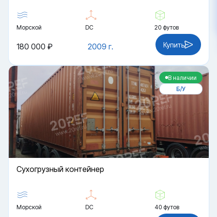
Морской
DC
20 футов
Купить
180 000 ₽
2009 г.
В наличии
Б/У
Cухогрузный контейнер
Морской
DC
40 футов