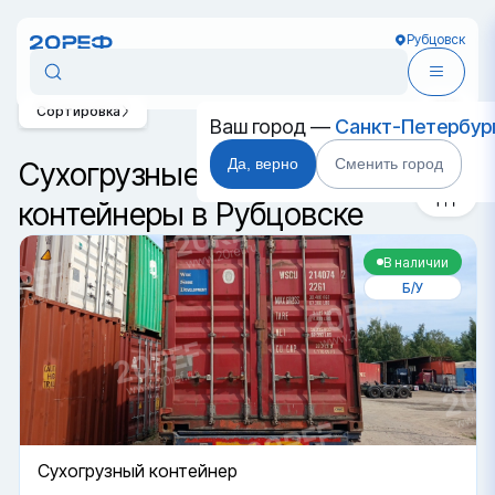
Рубцовск
Сортировка
Ваш город —
Санкт-Петербур
Да, верно
Сменить город
Cухогрузные морские
контейнеры в Рубцовске
В наличии
Б/У
Cухогрузный контейнер