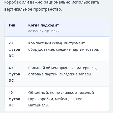
коробах или важно рационально использовать
вертикальное пространство.
Тип
Когда подходит
Н
основной сценарий
п
20
Компактный склад, инструмент,
С
футов
оборудование, средние партии товара.
у
DC
у
40
Большой объем, длинные материалы,
Д
футов
оптовые партии, складские запасы.
р
DC
40
Объемный, но не слишком тяжелый
О
футов
груз: коробки, мебель, легкие
м
HC
материалы.