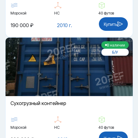
Морской
HC
40 футов
Купить
190 000 ₽
2010 г.
В наличии
Б/У
Cухогрузный контейнер
Морской
HC
40 футов