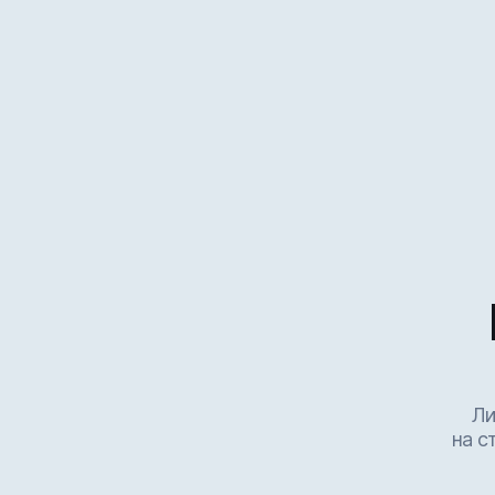
Ли
на с