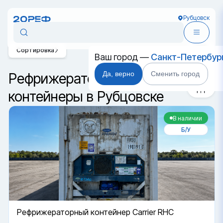
Рубцовск
Сортировка
Ваш город —
Санкт-Петербур
Да, верно
Сменить город
Рефрижераторные
контейнеры в Рубцовске
В наличии
Б/У
Рефрижераторный контейнер Carrier RHC