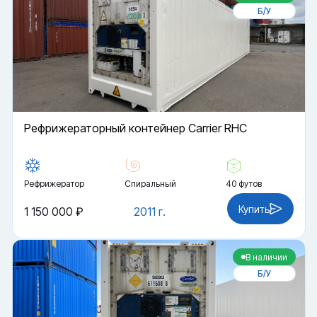
Б/У
Рефрижераторный контейнер Carrier RHC
Рефрижератор
Спиральный
40 футов
Купить
1 150 000 ₽
2011 г.
В наличии
Б/У