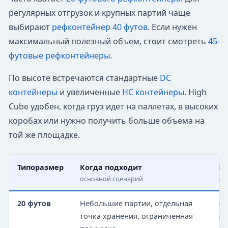
регулярных отгрузок и крупных партий чаще
выбирают
рефконтейнер 40 футов
. Если нужен
максимальный полезный объем, стоит смотреть
45-
футовые рефконтейнеры
.
По высоте встречаются стандартные
DC
контейнеры
и увеличенные
HC контейнеры
. High
Cube удобен, когда груз идет на паллетах, в высоких
коробах или нужно получить больше объема на
той же площадке.
Типоразмер
Когда подходит
Ко
основной сценарий
по
20 футов
Небольшие партии, отдельная
Ни
точка хранения, ограниченная
ра