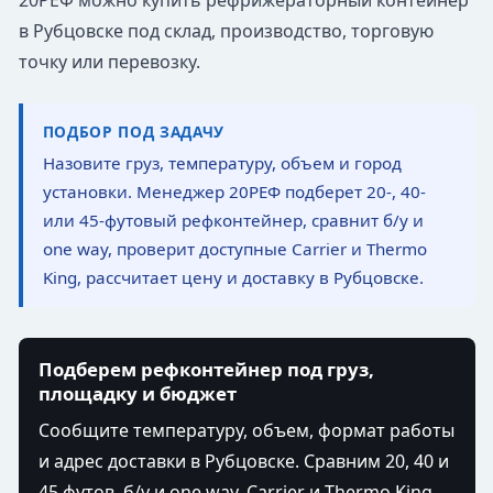
20РЕФ можно купить рефрижераторный контейнер
в Рубцовске под склад, производство, торговую
точку или перевозку.
ПОДБОР ПОД ЗАДАЧУ
Назовите груз, температуру, объем и город
установки. Менеджер 20РЕФ подберет 20-, 40-
или 45-футовый рефконтейнер, сравнит б/у и
one way, проверит доступные Carrier и Thermo
King, рассчитает цену и доставку в Рубцовске.
Подберем рефконтейнер под груз,
площадку и бюджет
Сообщите температуру, объем, формат работы
и адрес доставки в Рубцовске. Сравним 20, 40 и
45 футов, б/у и one way, Carrier и Thermo King,