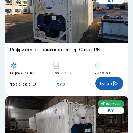
Б/У
Рефрижераторный контейнер Carrier REF
Рефрижератор
Поршневой
20 футов
Купить
1 300 000 ₽
2012 г.
В наличии
Б/У