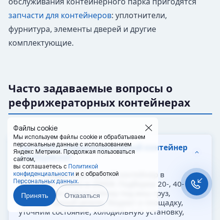
обслуживания контейнерного парка пригодятся
запчасти для контейнеров
: уплотнители,
фурнитура, элементы дверей и другие
комплектующие.
Часто задаваемые вопросы о
рефрижераторных контейнерах
Файлы cookie
Мы используем файлы cookie и обрабатываем
персональные данные с использованием
Где купить рефрижераторный контейнер
Яндекс Метрики. Продолжая пользоваться
в Рубцовске?
сайтом,
вы соглашаетесь с
Политикой
Купить рефрижераторный контейнер в
конфиденциальности
и с обработкой
Персональных данных.
Рубцовске можно в 20РЕФ. Подберем 20-, 40- или
45-футовый рефконтейнер под ваш груз,
Принять
Отказаться
температурный режим, бюджет и площадку,
уточним состояние, холодильную установку,