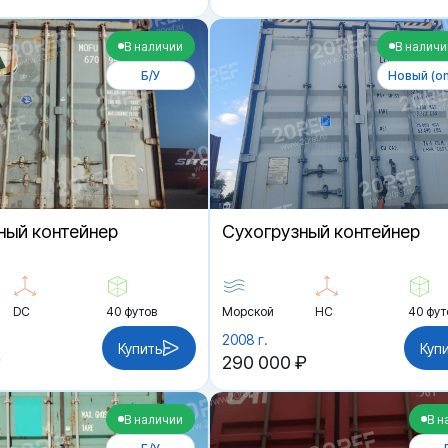
В наличии
В наличи
Б/У
Новый (on
ный контейнер
Cухогрузный контейнер
DC
40 футов
Морской
HC
40 фут
2008 г.
Купить
Куп
₽
290 000 ₽
В наличии
В н