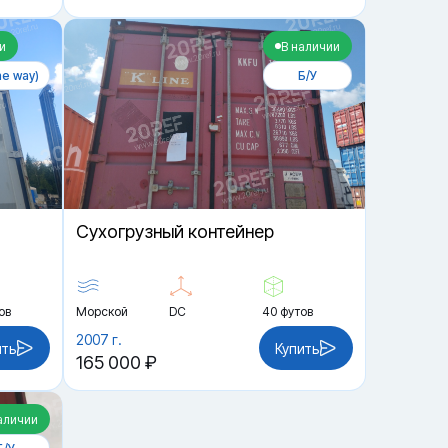
и
В наличии
e way)
Б/У
Cухогрузный контейнер
ов
Морской
DC
40 футов
2007 г.
ить
Купить
165 000 ₽
аличии