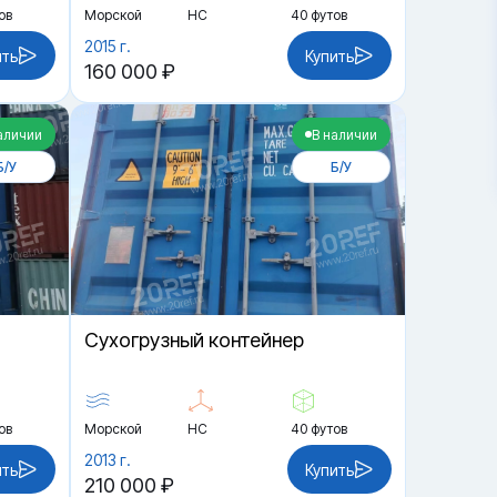
ов
Морской
HC
40 футов
2015 г.
ить
Купить
160 000 ₽
аличии
В наличии
Б/У
Б/У
Cухогрузный контейнер
ов
Морской
HC
40 футов
2013 г.
ить
Купить
210 000 ₽