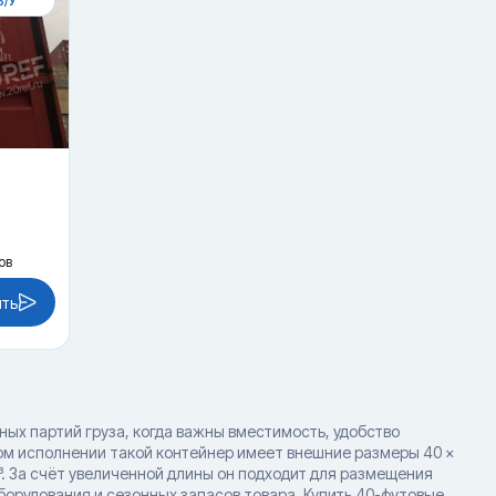
Б/У
ов
ить
ых партий груза, когда важны вместимость, удобство
ном исполнении такой контейнер имеет внешние размеры 40 ×
³. За счёт увеличенной длины он подходит для размещения
орудования и сезонных запасов товара. Купить 40-футовые