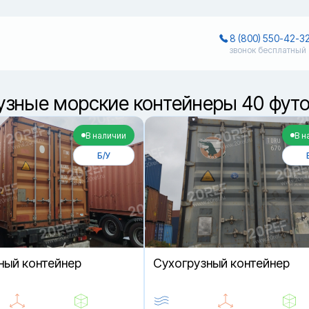
8 (800) 550-42-3
звонок бесплатный
узные морские контейнеры 40 футо
В наличии
В н
Б/У
ный контейнер
Cухогрузный контейнер