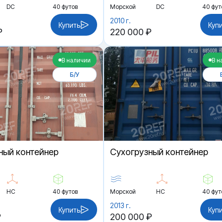
DC
40 футов
Морской
DC
40 фут
2010 г.
Купить
Куп
₽
220 000 ₽
В наличии
В н
Б/У
ный контейнер
Cухогрузный контейнер
HC
40 футов
Морской
HC
40 фут
2013 г.
Купить
Куп
₽
200 000 ₽