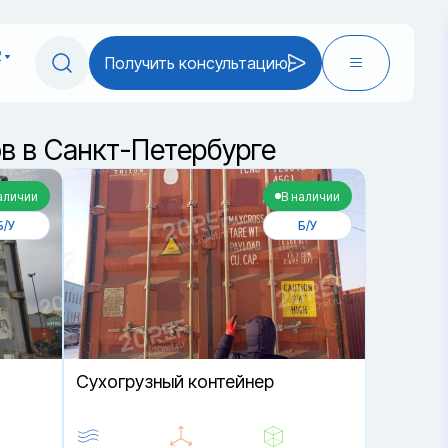
2
Получить консультацию
в в Санкт-Петербурге
аличии
В наличии
Б/У
Б/У
Cухогрузный контейнер