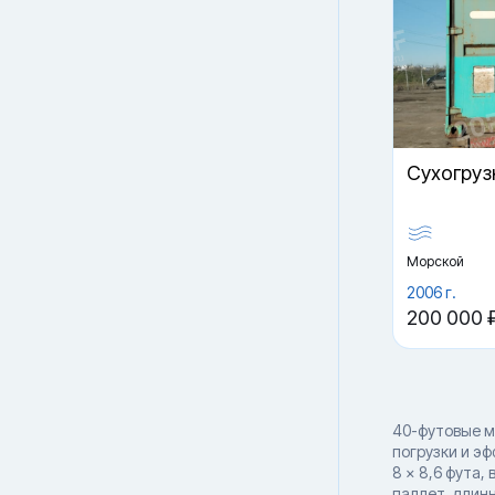
Cухогруз
Морской
2006 г.
200 000 
40-футовые м
погрузки и э
8 × 8,6 фута,
паллет, длин