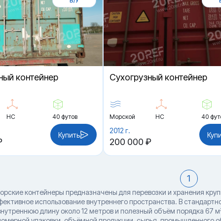
Б/У
ный контейнер
Cухогрузный контейнер
HC
40 футов
Морской
HC
40 фут
2012 г.
Купить
Куп
₽
200 000 ₽
1
орские контейнеры предназначены для перевозки и хранения крупн
ффективное использование внутреннего пространства. В стандарт
 внутреннюю длину около 12 метров и полезный объём порядка 67 м
номерной упаковки, объёмной продукции, сырья, промышленного об