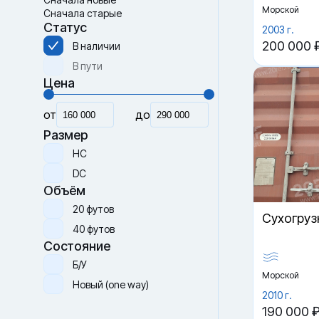
Морской
Сначала старые
Статус
2003 г.
200 000 
В наличии
В пути
Цена
от
до
Размер
HC
DC
Объём
20 футов
Cухогруз
40 футов
Состояние
Б/У
Морской
Новый (one way)
2010 г.
190 000 