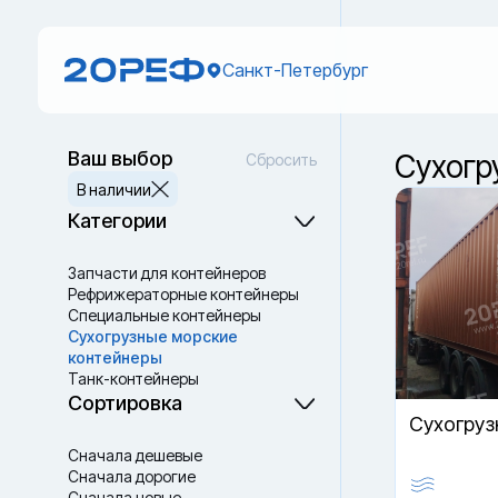
Санкт-Петербург
Ваш выбор
Сухогр
Сбросить
В наличии
Категории
Запчасти для контейнеров
Рефрижераторные контейнеры
Специальные контейнеры
Cухогрузные морские
контейнеры
Танк-контейнеры
Термоконтейнеры
Сортировка
Cухогруз
Сначала дешевые
Сначала дорогие
Сначала новые