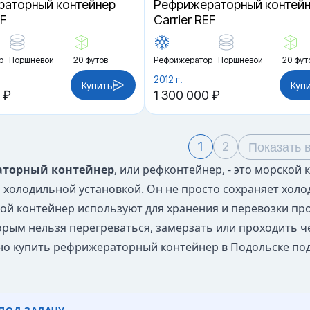
аторный контейнер
Рефрижераторный контей
EF
Carrier REF
р
Поршневой
20 футов
Рефрижератор
Поршневой
20 фут
2012 г.
Купить
Куп
 ₽
1 300 000 ₽
1
2
Показать 
торный контейнер
, или рефконтейнер, - это морской
 холодильной установкой. Он не просто сохраняет холо
кой контейнер используют для хранения и перевозки про
торым нельзя перегреваться, замерзать или проходить ч
о купить рефрижераторный контейнер в Подольске под 