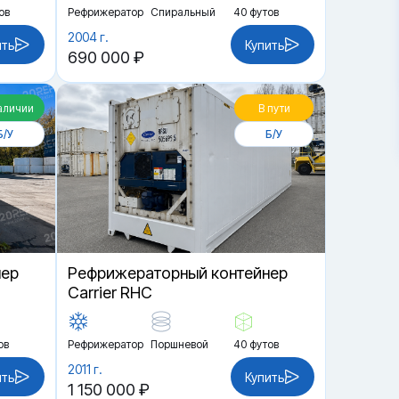
ов
Рефрижератор
Спиральный
40 футов
2004 г.
ить
Купить
690 000 ₽
аличии
В пути
Б/У
Б/У
нер
Рефрижераторный контейнер
Carrier RHC
ов
Рефрижератор
Поршневой
40 футов
2011 г.
ить
Купить
1 150 000 ₽