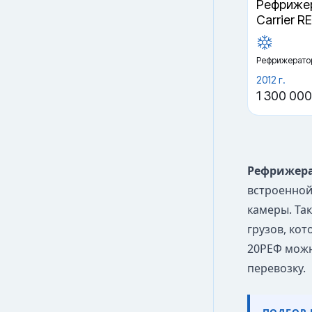
Рефрижер
Carrier R
Рефрижерато
2012 г.
1 300 000
Рефрижера
встроенной
камеры. Та
грузов, ко
20РЕФ можн
перевозку.