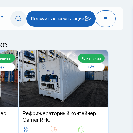
2
Получить консультацию
ке
аличии
В наличии
Б/У
Б/У
нер
Рефрижераторный контейнер
Carrier RHC