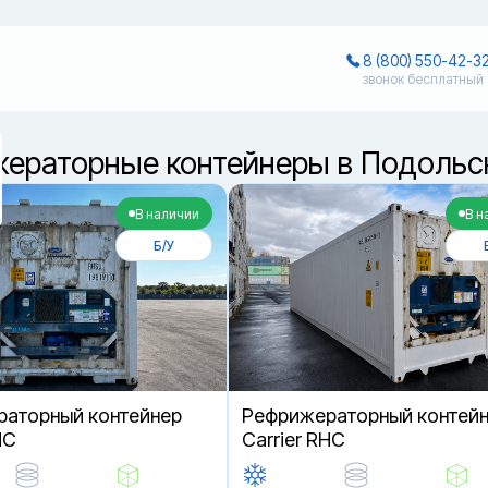
8 (800) 550-42-3
звонок бесплатный
ераторные контейнеры в Подольс
В наличии
В н
Б/У
аторный контейнер
Рефрижераторный контей
HC
Carrier RHC