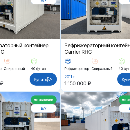
Б/У
аторный контейнер
Рефрижераторный контей
HC
Carrier RHC
р
Спиральный
40 футов
Рефрижератор
Спиральный
40 фут
2011 г.
Купить
Куп
 ₽
1 150 000 ₽
В наличии
В н
Б/У