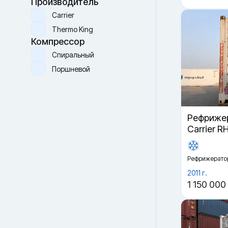
Производитель
Carrier
Thermo King
Компрессор
Спиральный
Поршневой
Рефрижер
Carrier R
Рефрижерато
2011 г.
1 150 000