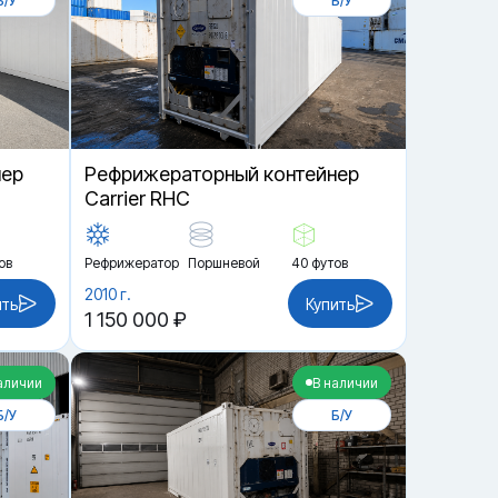
Б/У
Б/У
нер
Рефрижераторный контейнер
Carrier RHC
ов
Рефрижератор
Поршневой
40 футов
2010 г.
ить
Купить
1 150 000 ₽
аличии
В наличии
Б/У
Б/У