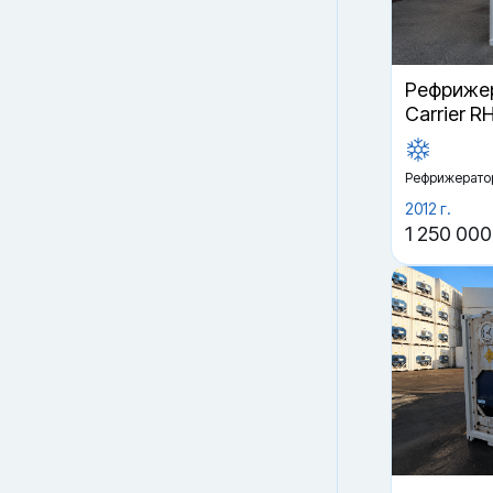
Рефрижер
Carrier R
Рефрижерато
2012 г.
1 250 000