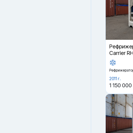
Рефрижер
Carrier R
Рефрижерато
2011 г.
1 150 000