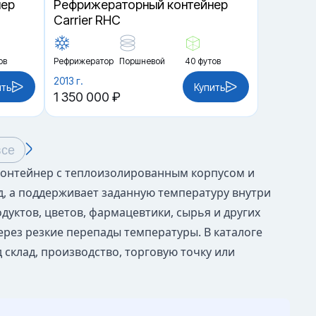
нер
Рефрижераторный контейнер
Carrier RHC
ов
Рефрижератор
Поршневой
40 футов
2013 г.
ить
Купить
1 350 000 ₽
все
 контейнер с теплоизолированным корпусом и
д, а поддерживает заданную температуру внутри
дуктов, цветов, фармацевтики, сырья и других
ерез резкие перепады температуры. В каталоге
склад, производство, торговую точку или