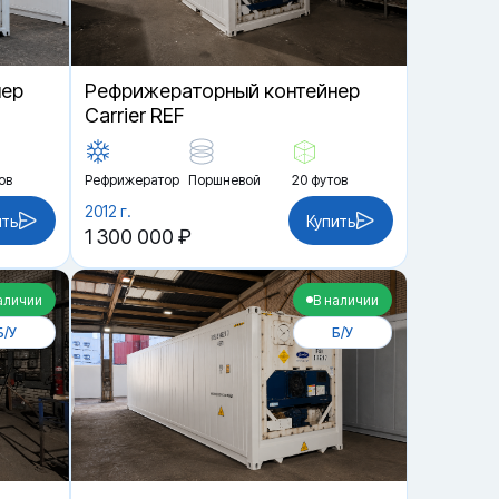
нер
Рефрижераторный контейнер
Carrier REF
ов
Рефрижератор
Поршневой
20 футов
2012 г.
ить
Купить
1 300 000 ₽
аличии
В наличии
Б/У
Б/У