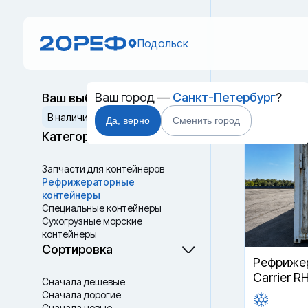
Подольск
Ваш город —
Санкт-Петербург
?
Ваш выбор
Рефриж
Сбросить
В наличии
В пути
Да, верно
Сменить город
Категории
Запчасти для контейнеров
Рефрижераторные
контейнеры
Специальные контейнеры
Cухогрузные морские
контейнеры
Танк-контейнеры
Сортировка
Термоконтейнеры
Рефрижер
Carrier R
Сначала дешевые
Сначала дорогие
Сначала новые