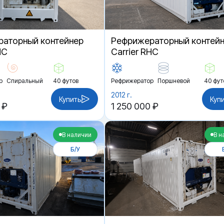
аторный контейнер
Рефрижераторный контей
HC
Carrier RHC
р
Спиральный
40 футов
Рефрижератор
Поршневой
40 фут
2012 г.
Купить
Куп
 ₽
1 250 000 ₽
В наличии
В н
Б/У