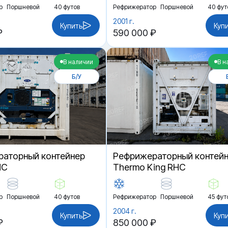
р
Поршневой
40 футов
Рефрижератор
Поршневой
40 фут
2001 г.
Купить
Куп
₽
590 000 ₽
В наличии
В н
Б/У
аторный контейнер
Рефрижераторный контей
HC
Thermo King RHC
р
Поршневой
40 футов
Рефрижератор
Поршневой
45 фут
2004 г.
Купить
Куп
₽
850 000 ₽