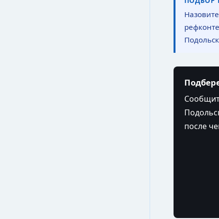
ПОДБОР 
Назовите
рефконтей
Подольск
Подбере
Сообщите
Подольске
после че