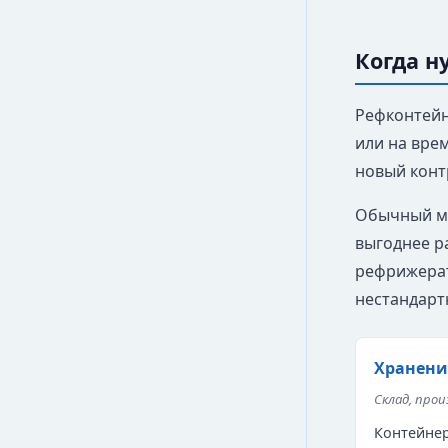
Когда 
Рефконтейне
или на врем
новый конт
Обычный мо
выгоднее р
рефрижерат
нестандарт
Хранени
Склад, прои
Контейнер