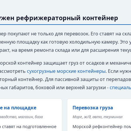
нужен рефрижераторный контейнер
р покупают не только для перевозок. Его ставят на скл
енную площадку как готовую холодильную камеру. Это у
ракт, на время ремонта склада или для расширения тек
рской контейнер защищает груз от осадков и механичес
ассмотреть
сухогрузные морские контейнеры
. Если нуж
орный контейнер. Для пассивной защиты от перепадо
ных габаритов, боковой или верхней загрузки -
специал
е на площадке
Перевозка груза
зводство, магазин, база
Море, ж/д, авто, терминал
 ставят на подготовленное
Морской рефконтейнер по