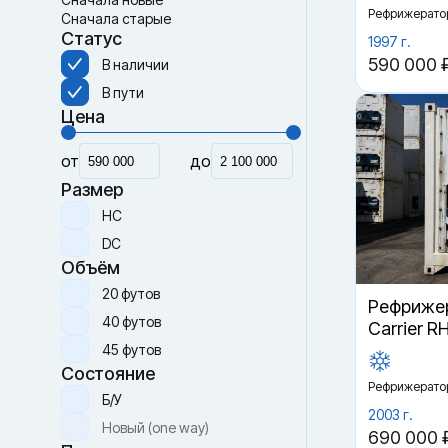
Рефрижерато
Сначала старые
Статус
1997 г.
590 000 
В наличии
В пути
Цена
от
до
Размер
HC
DC
Объём
20 футов
Рефрижер
40 футов
Carrier R
45 футов
Состояние
Рефрижерато
Б/У
2003 г.
Новый (one way)
690 000 