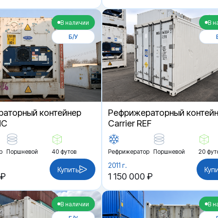
В наличии
В н
Б/У
аторный контейнер
Рефрижераторный контей
HC
Carrier REF
р
Поршневой
40 футов
Рефрижератор
Поршневой
20 фут
2011 г.
Купить
Куп
 ₽
1 150 000 ₽
В наличии
В н