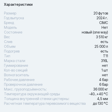
Характеристики
Размер
20 футов
Год выпуска
2024 г.
Бренд
CIMC
Модель
Нет
Состояние
новый (one way)
Вес
3 510 кг
Слив
есть
Объем
25 000 л
Подогрев
есть
Тип
Т11
Марка стали
316L
Гуммирование
нет
Кол-во секций
1 шт
Волногаситель
нет
Рабочее давление
4 бар
Проверочное давление
6 бар
Макс. грузоподъёмность:
36 000 кг
Температура окружающей среды
-40..+40 °С
Толщина внутренней стенки цистерны:
4,5 мм
Расчетная температура перевозимого вещества
до 130 °С