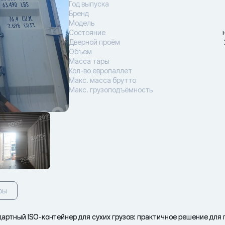
Год выпуска
Бренд
Модель
Состояние
Дверной проём
Объем
Масса тары
Кол-во европаллет
Макс. масса брутто
Макс. грузоподъёмность
ры
ртный ISO-контейнер для сухих грузов: практичное решение для 