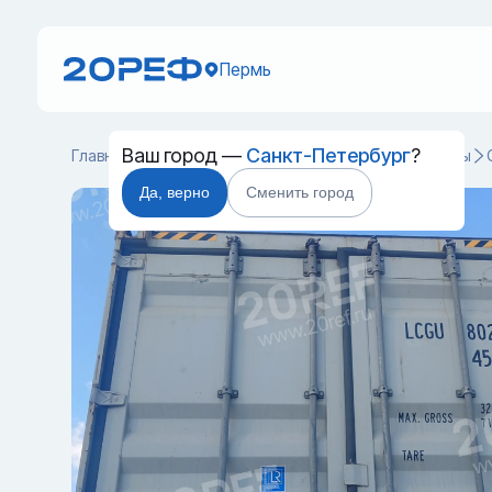
Пермь
Ваш город —
Санкт-Петербург
?
Главная
Каталог
Cухогрузные морские контейнеры
Да, верно
Сменить город