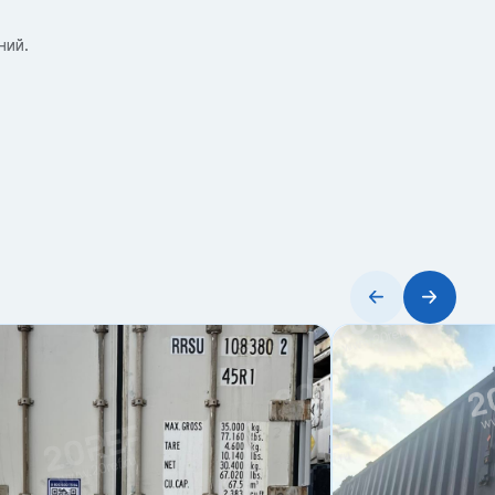
ний.
онт.
ене.