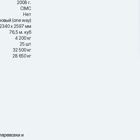
2008 г.
CIMC
Нет
новый (one way)
2340 х 2597 мм
76,5 м. куб
4 200 кг
25 шт
32 500 кг
28 650 кг
перевозки и