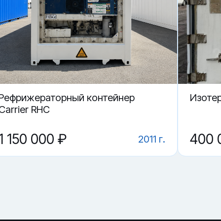
 в Перми.
й контейнер LCGU 802580-6?
ие?
CGU 802580-6 в Перми?
Рефрижераторный контейнер
Изоте
Carrier RHC
1 150 000 ₽
400 
2011 г.