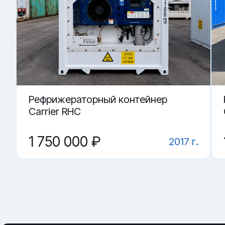
Купить «Сухогрузный морской контейнер LCGU 802580-6»
▼ От чего зависит цена на Сухогрузный морско
▼ Подойдёт ли контейнер как склад?
▼ Можно ли использовать под переоборудован
▼ Где купить Сухогрузный морской контейнер L
▼ Что проверить перед покупкой?
Рефрижераторный контейнер
Carrier RHC
1 750 000 ₽
2017 г.