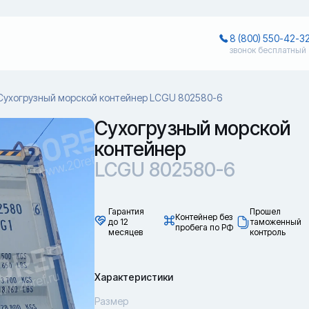
8 (800) 550-42-3
звонок бесплатный
Сухогрузный морской контейнер LCGU 802580-6
Сухогрузный морской
контейнер
LCGU 802580-6
Гарантия
Прошел
Контейнер без
до 12
таможенный
пробега по РФ
месяцев
контроль
Характеристики
Размер