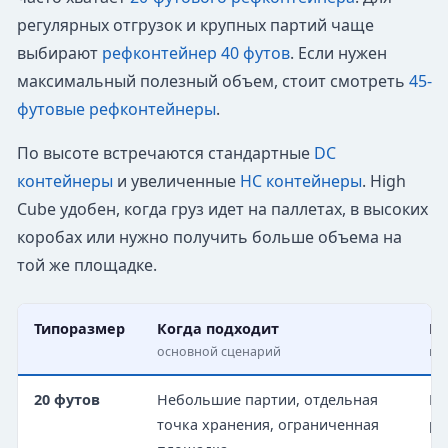
регулярных отгрузок и крупных партий чаще
выбирают
рефконтейнер 40 футов
. Если нужен
максимальный полезный объем, стоит смотреть
45-
футовые рефконтейнеры
.
По высоте встречаются стандартные
DC
контейнеры
и увеличенные
HC контейнеры
. High
Cube удобен, когда груз идет на паллетах, в высоких
коробах или нужно получить больше объема на
той же площадке.
Типоразмер
Когда подходит
Ко
основной сценарий
по
20 футов
Небольшие партии, отдельная
Ни
точка хранения, ограниченная
ра