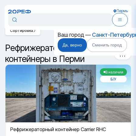
Пермь
Сортировка
Ваш город —
Санкт-Петербур
Да, верно
Сменить город
Рефрижераторные
контейнеры в Перми
В наличии
Б/У
Рефрижераторный контейнер Carrier RHC