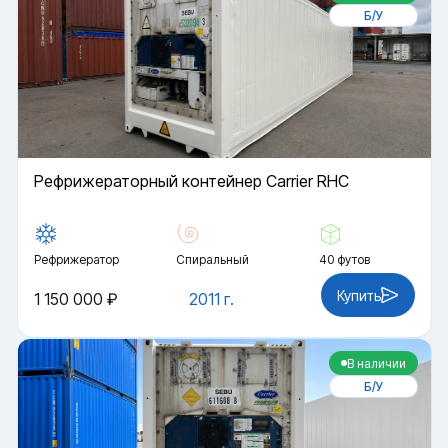
Б/У
Рефрижераторный контейнер Carrier RHC
Рефрижератор
Спиральный
40 футов
Купить
1 150 000 ₽
2011 г.
В наличии
Б/У