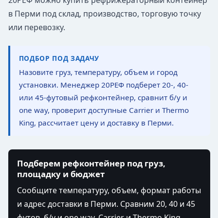
20РЕФ можно купить рефрижераторный контейнер
в Перми под склад, производство, торговую точку
или перевозку.
ПОДБОР ПОД ЗАДАЧУ
Назовите груз, температуру, объем и город
установки. Менеджер 20РЕФ подберет 20-, 40-
или 45-футовый рефконтейнер, сравнит б/у и
one way, проверит доступные Carrier и Thermo
King, рассчитает цену и доставку в Перми.
Подберем рефконтейнер под груз,
площадку и бюджет
Сообщите температуру, объем, формат работы
и адрес доставки в Перми. Сравним 20, 40 и 45
футов, б/у и one way, Carrier и Thermo King,