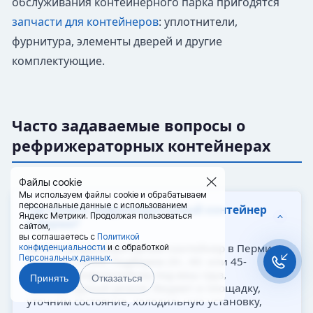
обслуживания контейнерного парка пригодятся
запчасти для контейнеров
: уплотнители,
фурнитура, элементы дверей и другие
комплектующие.
Часто задаваемые вопросы о
рефрижераторных контейнерах
Файлы cookie
Мы используем файлы cookie и обрабатываем
персональные данные с использованием
Где купить рефрижераторный контейнер
Яндекс Метрики. Продолжая пользоваться
в Перми?
сайтом,
вы соглашаетесь с
Политикой
Купить рефрижераторный контейнер в Перми
конфиденциальности
и с обработкой
Персональных данных.
можно в 20РЕФ. Подберем 20-, 40- или 45-
футовый рефконтейнер под ваш груз,
Принять
Отказаться
температурный режим, бюджет и площадку,
уточним состояние, холодильную установку,