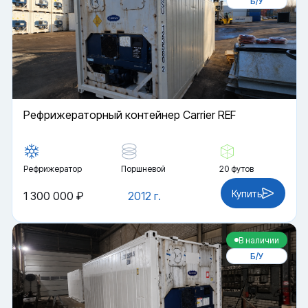
Б/У
Рефрижераторный контейнер Carrier REF
Рефрижератор
Поршневой
20 футов
Купить
1 300 000 ₽
2012 г.
В наличии
Б/У